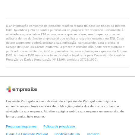
(1) A informação constante do presente relatório resulta da base de dados da Informa
D&B, foi obtida junto de fontes públicas ou do próprio e faz referência unicamente à
atividade empresarial do ENI ou empresa a que se refere, sendo apenas possível
utilizá-la dentro do âmbito empresarial que realiza a respetiva empresa ou ENI. Caso
detete algum erro poderá solicitar a sua retificação, contactando, para o efeito, o
Serviço de Apoio ao Cliente eInforma. O presente relatório não pode ser reproduzido,
publicado ou redistribuído, total ou parcialmente, sem autorização expressa da Informa
D&B. A Informa D&B tem a sua base de dados legalizada pela Comissão Nacional de
Proteção de Dados (Autorização Nº 32/96, emitida a 27/02/1996).
Empresite Portugal é o maior diretório de empresas de Portugal, que o ajuda a
encontrar novos clientes através da publicação gratuita dos dados de contacto e
atividade da sua empresa. Atualize a página web da sua empresa em nosso site, de
forma gratuita, hoje mesmo.
Perguntas frequentes
Política de privacidade
O que é o Empresite Portugal
Condições de uso
Contacto