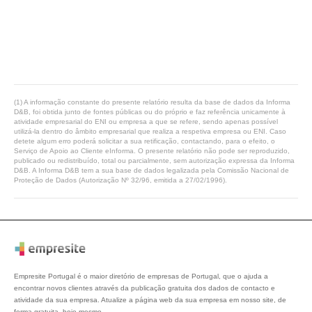
(1) A informação constante do presente relatório resulta da base de dados da Informa
D&B, foi obtida junto de fontes públicas ou do próprio e faz referência unicamente à
atividade empresarial do ENI ou empresa a que se refere, sendo apenas possível
utilizá-la dentro do âmbito empresarial que realiza a respetiva empresa ou ENI. Caso
detete algum erro poderá solicitar a sua retificação, contactando, para o efeito, o
Serviço de Apoio ao Cliente eInforma. O presente relatório não pode ser reproduzido,
publicado ou redistribuído, total ou parcialmente, sem autorização expressa da Informa
D&B. A Informa D&B tem a sua base de dados legalizada pela Comissão Nacional de
Proteção de Dados (Autorização Nº 32/96, emitida a 27/02/1996).
Empresite Portugal é o maior diretório de empresas de Portugal, que o ajuda a
encontrar novos clientes através da publicação gratuita dos dados de contacto e
atividade da sua empresa. Atualize a página web da sua empresa em nosso site, de
forma gratuita, hoje mesmo.