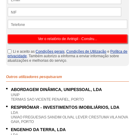
NIF
Telefone
Li e aceito as
Condições gerais
,
Condições de Utilização
e
Política de
privacidade
. Também autorizo a eInforma a enviar informação sobre
atualizações e melhorias do serviço.
Outros utilizadores pesquisaram
ABORDAGEM DINÂMICA, UNIPESSOAL, LDA
UNIP
TERMAS SAO VICENTE PENAFIEL, PORTO
RESPIRÓMAR - INVESTIMENTOS IMOBILIÁRIOS, LDA
LDA
UNIAO FREGUESIAS SANDIM OLIVAL LEVER CRESTUMA VILA NOVA
GAIA, PORTO
ENGENHO DA TERRA, LDA