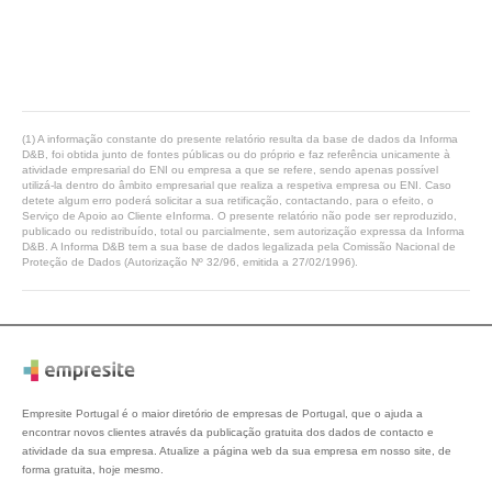
(1) A informação constante do presente relatório resulta da base de dados da Informa
D&B, foi obtida junto de fontes públicas ou do próprio e faz referência unicamente à
atividade empresarial do ENI ou empresa a que se refere, sendo apenas possível
utilizá-la dentro do âmbito empresarial que realiza a respetiva empresa ou ENI. Caso
detete algum erro poderá solicitar a sua retificação, contactando, para o efeito, o
Serviço de Apoio ao Cliente eInforma. O presente relatório não pode ser reproduzido,
publicado ou redistribuído, total ou parcialmente, sem autorização expressa da Informa
D&B. A Informa D&B tem a sua base de dados legalizada pela Comissão Nacional de
Proteção de Dados (Autorização Nº 32/96, emitida a 27/02/1996).
Empresite Portugal é o maior diretório de empresas de Portugal, que o ajuda a
encontrar novos clientes através da publicação gratuita dos dados de contacto e
atividade da sua empresa. Atualize a página web da sua empresa em nosso site, de
forma gratuita, hoje mesmo.