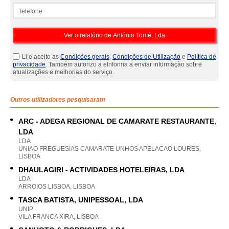
Telefone
Li e aceito as
Condições gerais
,
Condições de Utilização
e
Política de
privacidade
. Também autorizo a eInforma a enviar informação sobre
atualizações e melhorias do serviço.
Outros utilizadores pesquisaram
ARC - ADEGA REGIONAL DE CAMARATE RESTAURANTE,
LDA
LDA
UNIAO FREGUESIAS CAMARATE UNHOS APELACAO LOURES,
LISBOA
DHAULAGIRI - ACTIVIDADES HOTELEIRAS, LDA
LDA
ARROIOS LISBOA, LISBOA
TASCA BATISTA, UNIPESSOAL, LDA
UNIP
VILA FRANCA XIRA, LISBOA