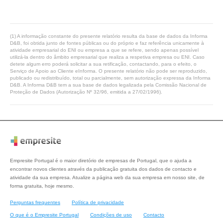
(1) A informação constante do presente relatório resulta da base de dados da Informa
D&B, foi obtida junto de fontes públicas ou do próprio e faz referência unicamente à
atividade empresarial do ENI ou empresa a que se refere, sendo apenas possível
utilizá-la dentro do âmbito empresarial que realiza a respetiva empresa ou ENI. Caso
detete algum erro poderá solicitar a sua retificação, contactando, para o efeito, o
Serviço de Apoio ao Cliente eInforma. O presente relatório não pode ser reproduzido,
publicado ou redistribuído, total ou parcialmente, sem autorização expressa da Informa
D&B. A Informa D&B tem a sua base de dados legalizada pela Comissão Nacional de
Proteção de Dados (Autorização Nº 32/96, emitida a 27/02/1996).
Empresite Portugal é o maior diretório de empresas de Portugal, que o ajuda a
encontrar novos clientes através da publicação gratuita dos dados de contacto e
atividade da sua empresa. Atualize a página web da sua empresa em nosso site, de
forma gratuita, hoje mesmo.
Perguntas frequentes
Política de privacidade
O que é o Empresite Portugal
Condições de uso
Contacto