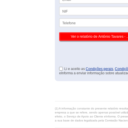
NIF
Telefone
Li e aceito as
Condições gerais
,
Condiçõ
eInforma a enviar informação sobre atualiza
(1) A informação constante do presente relatório resul
empresa a que se refere, sendo apenas possível utilizá
efeito, o Serviço de Apoio ao Cliente eInforma. O pres
a sua base de dados legalizada pela Comissão Naciona