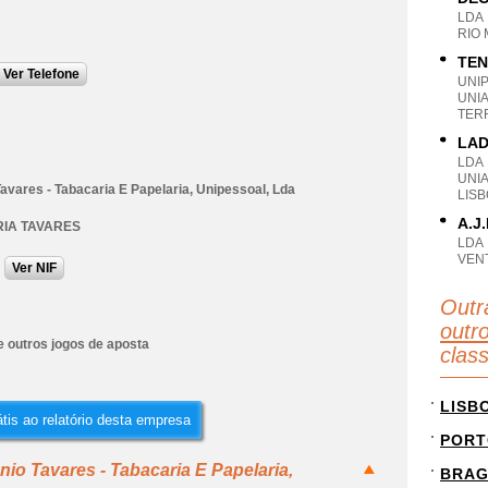
LDA
RIO 
TEN
Ver Telefone
UNI
UNI
TER
LAD
LDA
UNIA
avares - Tabacaria E Papelaria, Unipessoal, Lda
LIS
A.J
IA TAVARES
LDA
VEN
Ver NIF
Outr
outr
e outros jogos de aposta
clas
LISB
tis ao relatório desta empresa
PORT
io Tavares - Tabacaria E Papelaria,
BRA