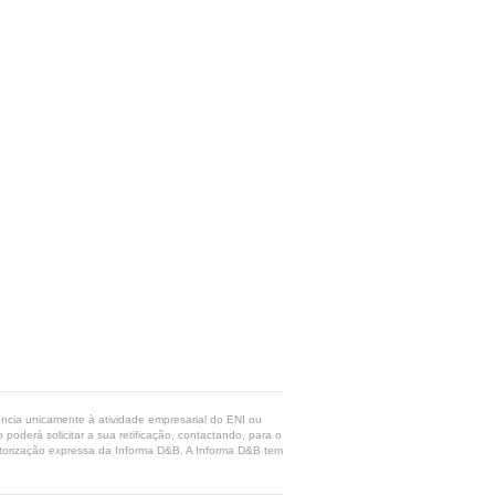
rência unicamente à atividade empresarial do ENI ou
poderá solicitar a sua retificação, contactando, para o
 autorização expressa da Informa D&B. A Informa D&B tem