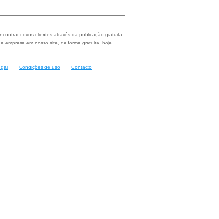
ncontrar novos clientes através da publicação gratuita
a empresa em nosso site, de forma gratuita, hoje
ugal
Condições de uso
Contacto