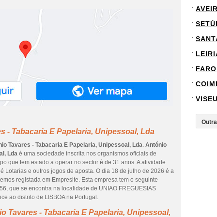
AVEI
SETÚ
SANT
LEIRI
FARO
COIM
VISE
s - Tabacaria E Papelaria, Unipessoal, Lda
io Tavares - Tabacaria E Papelaria, Unipessoal, Lda
.
António
al, Lda
é uma sociedade inscrita nos organismos oficiais de
mpo que tem estado a operar no sector é de 31 anos. A atividade
 Lotarias e outros jogos de aposta. O dia 18 de julho de 2026 é a
 temos registada em Empresite. Esta empresa tem o seguinte
, que se encontra na localidade de UNIAO FREGUESIAS
o distrito de LISBOA na Portugal.
o Tavares - Tabacaria E Papelaria, Unipessoal,