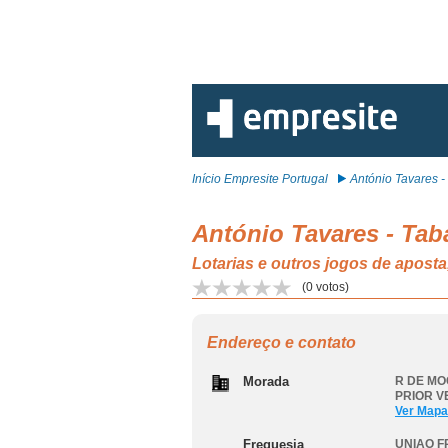
Início Empresite Portugal
António Tavares - T
António Tavares - Tab
Lotarias e outros jogos de a
(
0
votos)
Endereço e contato
Morada
R DE MO
PRIOR V
Ver Mapa
Freguesia
UNIAO F