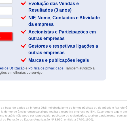
Evolução das Vendas e
Resultados (3 anos)
NIF, Nome, Contactos e Atividade
da empresa
Accionistas e Participações em
outras empresas
Gestores e respetivas ligações a
outras empresas
Marcas e publicações legais
es de Utilização
e
Política de privacidade
. Também autorizo a
ções e melhorias do serviço.
ta da base de dados da Informa D&B, foi obtida junto de fontes públicas ou do próprio e faz refe
-la dentro do âmbito empresarial que realiza a respetiva empresa ou ENI. Caso detete algum erro 
ente relatório não pode ser reproduzido, publicado ou redistribuído, total ou parcialmente, sem
l de Proteção de Dados (Autorização Nº 32/96, emitida a 27/02/1996).