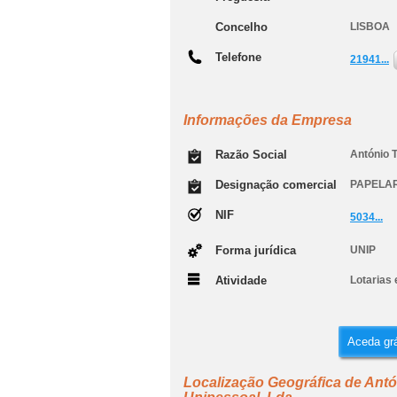
Concelho
LISBOA
Telefone
21941...
Informações da Empresa
Razão Social
António T
Designação comercial
PAPELAR
NIF
5034...
Forma jurídica
UNIP
Atividade
Lotarias 
Aceda grá
Localização Geográfica de Antón