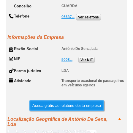
Concelho
GUARDA
Telefone
96637...
Ver Telefone
Informações da Empresa
Razão Social
António De Sena, Lda
NIF
5008...
Ver NIF
Forma jurídica
LDA
Atividade
Transporte ocasional de passageiros
em veículos ligeiros
Aceda grátis ao relatório desta empresa
Localização Geográfica de António De Sena,
Lda