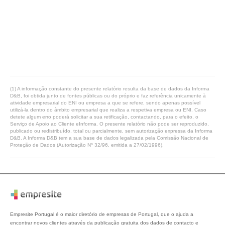
(1) A informação constante do presente relatório resulta da base de dados da Informa
D&B, foi obtida junto de fontes públicas ou do próprio e faz referência unicamente à
atividade empresarial do ENI ou empresa a que se refere, sendo apenas possível
utilizá-la dentro do âmbito empresarial que realiza a respetiva empresa ou ENI. Caso
detete algum erro poderá solicitar a sua retificação, contactando, para o efeito, o
Serviço de Apoio ao Cliente eInforma. O presente relatório não pode ser reproduzido,
publicado ou redistribuído, total ou parcialmente, sem autorização expressa da Informa
D&B. A Informa D&B tem a sua base de dados legalizada pela Comissão Nacional de
Proteção de Dados (Autorização Nº 32/96, emitida a 27/02/1996).
Empresite Portugal é o maior diretório de empresas de Portugal, que o ajuda a
encontrar novos clientes através da publicação gratuita dos dados de contacto e