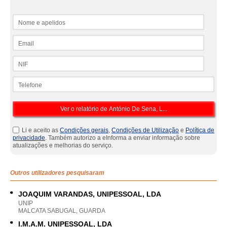
Nome e apelidos
Email
NIF
Telefone
Li e aceito as
Condições gerais
,
Condições de Utilização
e
Política de
privacidade
. Também autorizo a eInforma a enviar informação sobre
atualizações e melhorias do serviço.
Outros utilizadores pesquisaram
JOAQUIM VARANDAS, UNIPESSOAL, LDA
UNIP
MALCATA SABUGAL, GUARDA
I.M.A.M. UNIPESSOAL, LDA