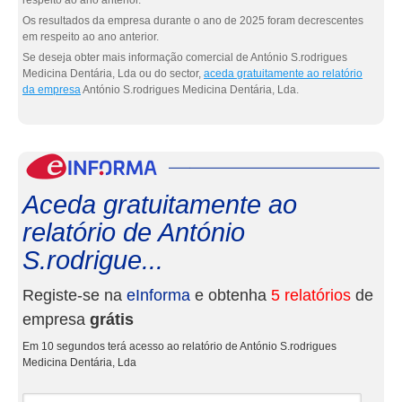
respeito ao ano anterior.
Os resultados da empresa durante o ano de 2025 foram decrescentes
em respeito ao ano anterior.
Se deseja obter mais informação comercial de António S.rodrigues
Medicina Dentária, Lda ou do sector,
aceda gratuitamente ao relatório
da empresa
António S.rodrigues Medicina Dentária, Lda.
eInf
Aceda gratuitamente ao
relatório de António
S.rodrigue...
Registe-se na
eInforma
e obtenha
5 relatórios
de
empresa
grátis
Em 10 segundos terá acesso ao relatório de António S.rodrigues
Medicina Dentária, Lda
Nome e apelidos