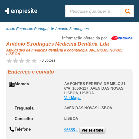
Pesquisar:
Início Empresite Portugal
António S.rodrigues...
Informação oferecida por
António S.rodrigues Medicina Dentária, Lda
Atividades de medicina dentária e odontologia, AVENIDAS NOVAS
LISBOA
(
0
votos)
Endereço e contato
Morada
AV FONTES PEREIRA DE MELO 31
6ºA, 1050-117
,
AVENIDAS NOVAS
LISBOA
,
LISBOA
Ver Mapa
Freguesia
AVENIDAS NOVAS LISBOA
Concelho
LISBOA
Telefone
96655...
Ver Telefone