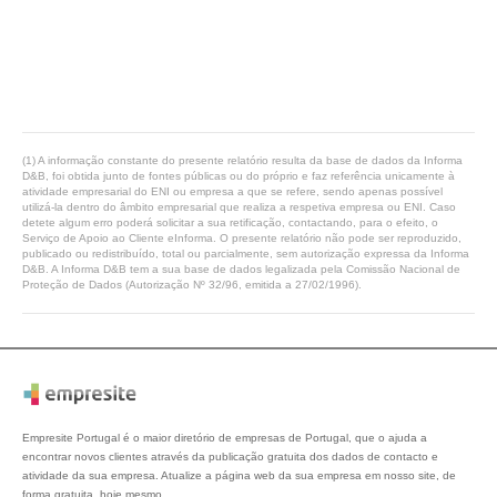
(1) A informação constante do presente relatório resulta da base de dados da Informa
D&B, foi obtida junto de fontes públicas ou do próprio e faz referência unicamente à
atividade empresarial do ENI ou empresa a que se refere, sendo apenas possível
utilizá-la dentro do âmbito empresarial que realiza a respetiva empresa ou ENI. Caso
detete algum erro poderá solicitar a sua retificação, contactando, para o efeito, o
Serviço de Apoio ao Cliente eInforma. O presente relatório não pode ser reproduzido,
publicado ou redistribuído, total ou parcialmente, sem autorização expressa da Informa
D&B. A Informa D&B tem a sua base de dados legalizada pela Comissão Nacional de
Proteção de Dados (Autorização Nº 32/96, emitida a 27/02/1996).
Empresite Portugal é o maior diretório de empresas de Portugal, que o ajuda a
encontrar novos clientes através da publicação gratuita dos dados de contacto e
atividade da sua empresa. Atualize a página web da sua empresa em nosso site, de
forma gratuita, hoje mesmo.