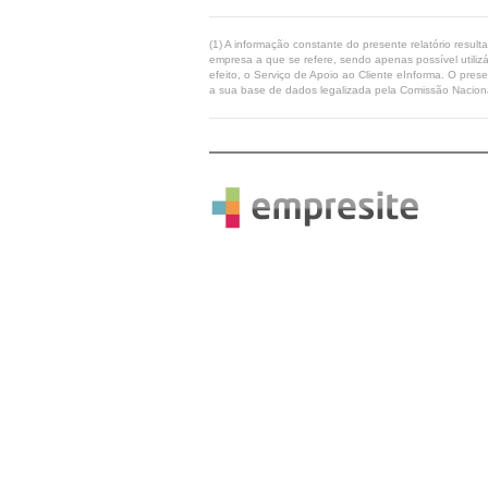
(1) A informação constante do presente relatório resul
empresa a que se refere, sendo apenas possível utilizá
efeito, o Serviço de Apoio ao Cliente eInforma. O pres
a sua base de dados legalizada pela Comissão Naciona