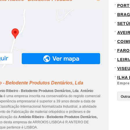
PORT
BRA
SETÚ
AVEI
COIM
FARO
LEIRI
VISE
ILHA
o - Belodente Produtos Dentários, Lda
Empre
nio Ribeiro - Belodente Produtos Dentários, Lda
.
António
da
é uma empresa inscrita na conservatória do registo comercial
experiência empresarial é superior a 39 anos desde a data de
assificação Internacional Normalizada Industrial, a atividade
to de Fabricação de material ortopédico e próteses e de
ualização da
António Ribeiro - Belodente Produtos Dentários,
ereço desta empresa de ARROIOS LISBOA é R ANTERO DE
 que pertence é LISBOA.