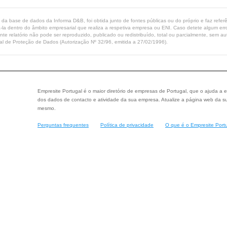
ta da base de dados da Informa D&B, foi obtida junto de fontes públicas ou do próprio e faz refe
-la dentro do âmbito empresarial que realiza a respetiva empresa ou ENI. Caso detete algum erro 
ente relatório não pode ser reproduzido, publicado ou redistribuído, total ou parcialmente, sem
l de Proteção de Dados (Autorização Nº 32/96, emitida a 27/02/1996).
Empresite Portugal é o maior diretório de empresas de Portugal, que o ajuda a e
dos dados de contacto e atividade da sua empresa. Atualize a página web da su
mesmo.
Perguntas frequentes
Política de privacidade
O que é o Empresite Port