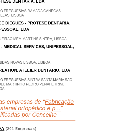
TESE DENTÁRIA, LDA
AO FREGUESIAS RAMADA CANECAS
ELAS, LISBOA
CE DIEGUES - PRÓTESE DENTÁRIA,
PESSOAL, LDA
P
UEIRAO MEM MARTINS SINTRA, LISBOA
 - MEDICAL SERVICES, UNIPESSOAL,
A
P
IDAS NOVAS LISBOA, LISBOA
REATION, ATELIER DENTÁRIO, LDA
O FREGUESIAS SINTRA SANTA MARIA SAO
UEL MARTINHO PEDRO PENAFERRIM,
BOA
as empresas de "
Fabricação
terial ortopédico e p...
"
sificadas por Concelho
OA
(201 Empresas)