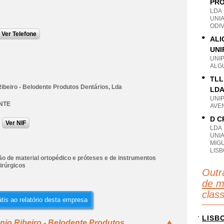
PRÓ
LDA
UNI
ODIV
Ver Telefone
ALI
UNI
UNI
ALG
TLL
ibeiro - Belodente Produtos Dentários, Lda
LD
UNI
NTE
AVEN
D C
Ver NIF
LDA
UNIA
MIG
LIS
o de material ortopédico e próteses e de instrumentos
irúrgicos
Outr
de ma
clas
tis ao relatório desta empresa
LISB
nio Ribeiro - Belodente Produtos