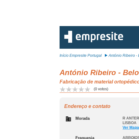
Início Empresite Portugal
António Ribeiro - B
António Ribeiro - Bel
Fabricação de material ortopédi
(
0
votos)
Endereço e contato
Morada
R ANTER
LISBOA
Ver Mapa
Freguesia
ARROIOS