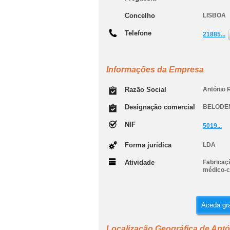
Concelho
LISBOA
Telefone
21885...
Informações da Empresa
Razão Social
António R
Designação comercial
BELODE
NIF
5019...
Forma jurídica
LDA
Atividade
Fabricaçã
médico-c
Aceda grá
Localização Geográfica de Antó