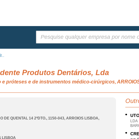
Pesquisar:
...
odente Produtos Dentários, Lda
co e próteses e de instrumentos médico-cirúrgicos, ARROI
Outr
UTO
O DE QUENTAL 14 2ºDTO., 1150-043
,
ARROIOS LISBOA
,
LDA
BAR
CRE
 LISBOA