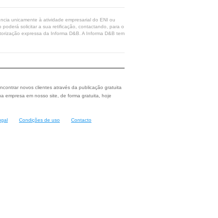
rência unicamente à atividade empresarial do ENI ou
poderá solicitar a sua retificação, contactando, para o
 autorização expressa da Informa D&B. A Informa D&B tem
ncontrar novos clientes através da publicação gratuita
a empresa em nosso site, de forma gratuita, hoje
ugal
Condições de uso
Contacto