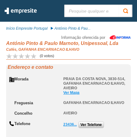
Pesquisar:
Início Empresite Portugal
António Pinto & Pau...
Informação oferecida por
António Pinto & Paulo Marnoto, Unipessoal, Lda
Cafés, GAFANHA ENCARNACAO ILHAVO
(
0
votos)
Endereço e contato
Morada
PRAIA DA COSTA NOVA, 3830-514
,
GAFANHA ENCARNACAO ILHAVO
,
AVEIRO
Ver Mapa
Freguesia
GAFANHA ENCARNACAO ILHAVO
Concelho
AVEIRO
Telefone
23436...
Ver Telefone