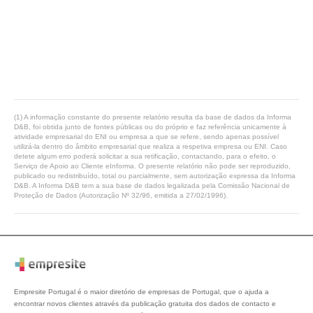
(1) A informação constante do presente relatório resulta da base de dados da Informa
D&B, foi obtida junto de fontes públicas ou do próprio e faz referência unicamente à
atividade empresarial do ENI ou empresa a que se refere, sendo apenas possível
utilizá-la dentro do âmbito empresarial que realiza a respetiva empresa ou ENI. Caso
detete algum erro poderá solicitar a sua retificação, contactando, para o efeito, o
Serviço de Apoio ao Cliente eInforma. O presente relatório não pode ser reproduzido,
publicado ou redistribuído, total ou parcialmente, sem autorização expressa da Informa
D&B. A Informa D&B tem a sua base de dados legalizada pela Comissão Nacional de
Proteção de Dados (Autorização Nº 32/96, emitida a 27/02/1996).
Empresite Portugal é o maior diretório de empresas de Portugal, que o ajuda a
encontrar novos clientes através da publicação gratuita dos dados de contacto e