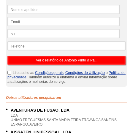
Nome e apelidos
Email
NIF
Telefone
Li e aceito as
Condições gerais
,
Condições de Utilização
e
Política de
privacidade
. Também autorizo a eInforma a enviar informação sobre
atualizações e melhorias do serviço.
Outros utilizadores pesquisaram
AVENTURAS DE FUSÃO, LDA
LDA
UNIAO FREGUESIAS SANTA MARIA FEIRA TRAVANCA SANFINS
ESPARGO, AVEIRO
KISSATEN, UNIPESSOAL, LDA