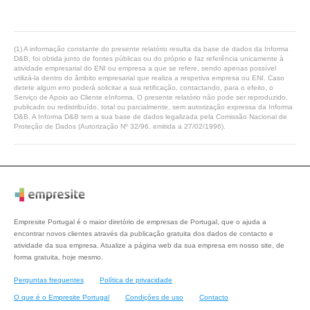
(1) A informação constante do presente relatório resulta da base de dados da Informa
D&B, foi obtida junto de fontes públicas ou do próprio e faz referência unicamente à
atividade empresarial do ENI ou empresa a que se refere, sendo apenas possível
utilizá-la dentro do âmbito empresarial que realiza a respetiva empresa ou ENI. Caso
detete algum erro poderá solicitar a sua retificação, contactando, para o efeito, o
Serviço de Apoio ao Cliente eInforma. O presente relatório não pode ser reproduzido,
publicado ou redistribuído, total ou parcialmente, sem autorização expressa da Informa
D&B. A Informa D&B tem a sua base de dados legalizada pela Comissão Nacional de
Proteção de Dados (Autorização Nº 32/96, emitida a 27/02/1996).
Empresite Portugal é o maior diretório de empresas de Portugal, que o ajuda a
encontrar novos clientes através da publicação gratuita dos dados de contacto e
atividade da sua empresa. Atualize a página web da sua empresa em nosso site, de
forma gratuita, hoje mesmo.
Perguntas frequentes
Política de privacidade
O que é o Empresite Portugal
Condições de uso
Contacto