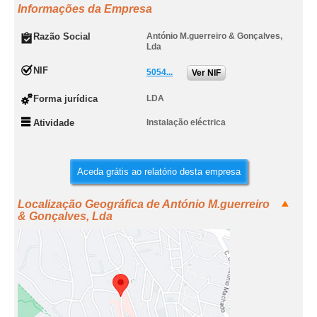
Informações da Empresa
Razão Social
António M.guerreiro & Gonçalves,
Lda
NIF
5054...
Ver NIF
Forma jurídica
LDA
Atividade
Instalação eléctrica
Aceda grátis ao relatório desta empresa
Localização Geográfica de António M.guerreiro
& Gonçalves, Lda