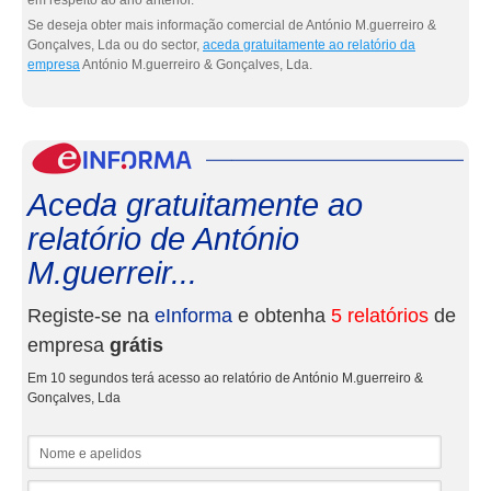
em respeito ao ano anterior.
Se deseja obter mais informação comercial de António M.guerreiro &
Gonçalves, Lda ou do sector,
aceda gratuitamente ao relatório da
empresa
António M.guerreiro & Gonçalves, Lda.
eInf
Aceda gratuitamente ao
relatório de António
M.guerreir...
Registe-se na
eInforma
e obtenha
5 relatórios
de
empresa
grátis
Em 10 segundos terá acesso ao relatório de António M.guerreiro &
Gonçalves, Lda
Nome e apelidos
Email