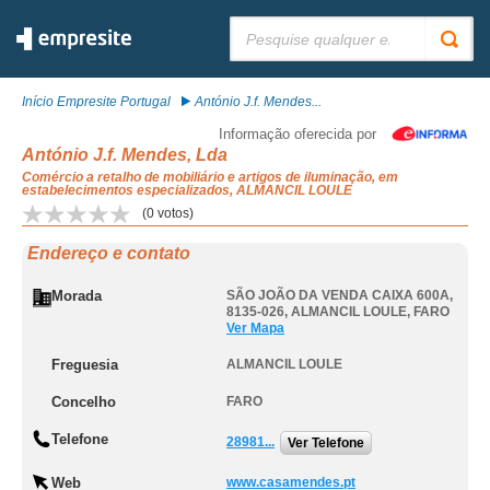
Pesquisar:
Início Empresite Portugal
António J.f. Mendes...
Informação oferecida por
António J.f. Mendes, Lda
Comércio a retalho de mobiliário e artigos de iluminação, em
estabelecimentos especializados, ALMANCIL LOULE
(
0
votos)
Endereço e contato
Morada
SÃO JOÃO DA VENDA CAIXA 600A,
8135-026
,
ALMANCIL LOULE
,
FARO
Ver Mapa
Freguesia
ALMANCIL LOULE
Concelho
FARO
Telefone
28981...
Ver Telefone
Web
www.casamendes.pt