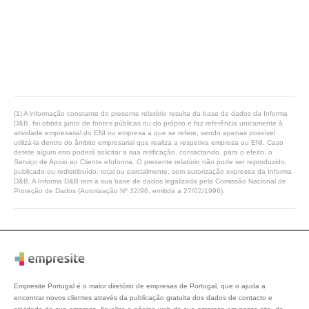
(1) A informação constante do presente relatório resulta da base de dados da Informa
D&B, foi obtida junto de fontes públicas ou do próprio e faz referência unicamente à
atividade empresarial do ENI ou empresa a que se refere, sendo apenas possível
utilizá-la dentro do âmbito empresarial que realiza a respetiva empresa ou ENI. Caso
detete algum erro poderá solicitar a sua retificação, contactando, para o efeito, o
Serviço de Apoio ao Cliente eInforma. O presente relatório não pode ser reproduzido,
publicado ou redistribuído, total ou parcialmente, sem autorização expressa da Informa
D&B. A Informa D&B tem a sua base de dados legalizada pela Comissão Nacional de
Proteção de Dados (Autorização Nº 32/96, emitida a 27/02/1996).
Empresite Portugal é o maior diretório de empresas de Portugal, que o ajuda a
encontrar novos clientes através da publicação gratuita dos dados de contacto e