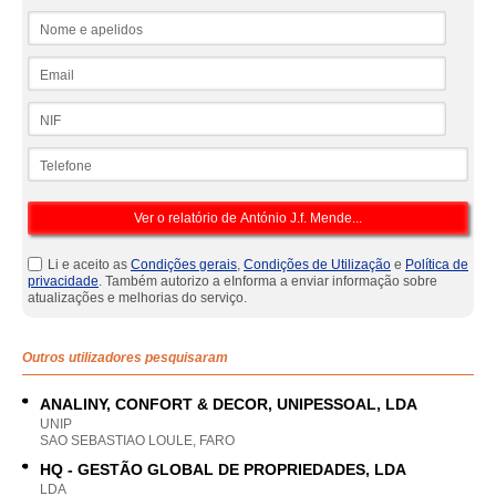
Nome e apelidos
Email
NIF
Telefone
Li e aceito as
Condições gerais
,
Condições de Utilização
e
Política de
privacidade
. Também autorizo a eInforma a enviar informação sobre
atualizações e melhorias do serviço.
Outros utilizadores pesquisaram
ANALINY, CONFORT & DECOR, UNIPESSOAL, LDA
UNIP
SAO SEBASTIAO LOULE, FARO
HQ - GESTÃO GLOBAL DE PROPRIEDADES, LDA
LDA