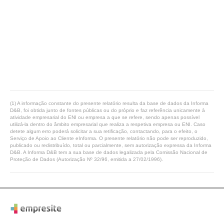
(1) A informação constante do presente relatório resulta da base de dados da Informa
D&B, foi obtida junto de fontes públicas ou do próprio e faz referência unicamente à
atividade empresarial do ENI ou empresa a que se refere, sendo apenas possível
utilizá-la dentro do âmbito empresarial que realiza a respetiva empresa ou ENI. Caso
detete algum erro poderá solicitar a sua retificação, contactando, para o efeito, o
Serviço de Apoio ao Cliente eInforma. O presente relatório não pode ser reproduzido,
publicado ou redistribuído, total ou parcialmente, sem autorização expressa da Informa
D&B. A Informa D&B tem a sua base de dados legalizada pela Comissão Nacional de
Proteção de Dados (Autorização Nº 32/96, emitida a 27/02/1996).