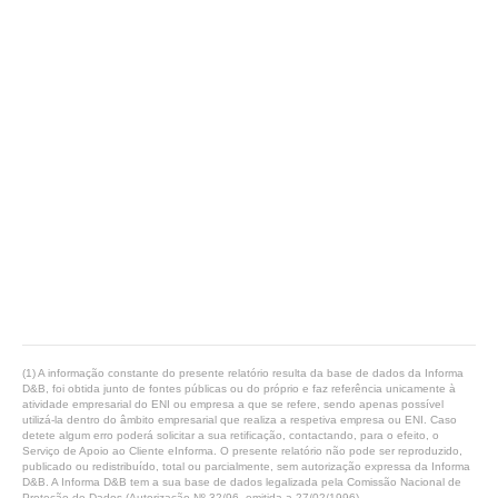
(1) A informação constante do presente relatório resulta da base de dados da Informa
D&B, foi obtida junto de fontes públicas ou do próprio e faz referência unicamente à
atividade empresarial do ENI ou empresa a que se refere, sendo apenas possível
utilizá-la dentro do âmbito empresarial que realiza a respetiva empresa ou ENI. Caso
detete algum erro poderá solicitar a sua retificação, contactando, para o efeito, o
Serviço de Apoio ao Cliente eInforma. O presente relatório não pode ser reproduzido,
publicado ou redistribuído, total ou parcialmente, sem autorização expressa da Informa
D&B. A Informa D&B tem a sua base de dados legalizada pela Comissão Nacional de
Proteção de Dados (Autorização Nº 32/96, emitida a 27/02/1996).