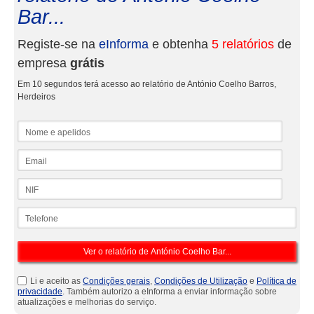
Bar...
Registe-se na
eInforma
e obtenha
5 relatórios
de
empresa
grátis
Em 10 segundos terá acesso ao relatório de António Coelho Barros,
Herdeiros
Nome e apelidos
Email
NIF
Telefone
Li e aceito as
Condições gerais
,
Condições de Utilização
e
Política de
privacidade
. Também autorizo a eInforma a enviar informação sobre
atualizações e melhorias do serviço.