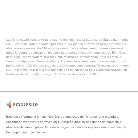
(1) A informação constante do presente relatório resulta da base de dados da Informa
D&B, foi obtida junto de fontes públicas ou do próprio e faz referência unicamente à
atividade empresarial do ENI ou empresa a que se refere, sendo apenas possível
utilizá-la dentro do âmbito empresarial que realiza a respetiva empresa ou ENI. Caso
detete algum erro poderá solicitar a sua retificação, contactando, para o efeito, o
Serviço de Apoio ao Cliente eInforma. O presente relatório não pode ser reproduzido,
publicado ou redistribuído, total ou parcialmente, sem autorização expressa da Informa
D&B. A Informa D&B tem a sua base de dados legalizada pela Comissão Nacional de
Proteção de Dados (Autorização Nº 32/96, emitida a 27/02/1996).
Empresite Portugal é o maior diretório de empresas de Portugal, que o ajuda a
encontrar novos clientes através da publicação gratuita dos dados de contacto e
atividade da sua empresa. Atualize a página web da sua empresa em nosso site, de
forma gratuita, hoje mesmo.