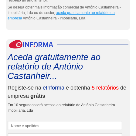
respeito ao ano anterior.
Se deseja obter mais informação comercial de António Castanheira -
Imobiliária, Lda ou do sector,
aceda gratuitamente ao relatório da
empresa
António Castanheira - Imobiliária, Lda.
eInf
Aceda gratuitamente ao
relatório de António
Castanheir...
Registe-se na
eInforma
e obtenha
5 relatórios
de
empresa
grátis
Em 10 segundos terá acesso ao relatório de António Castanheira -
Imobiliária, Lda
Nome e apelidos
Email