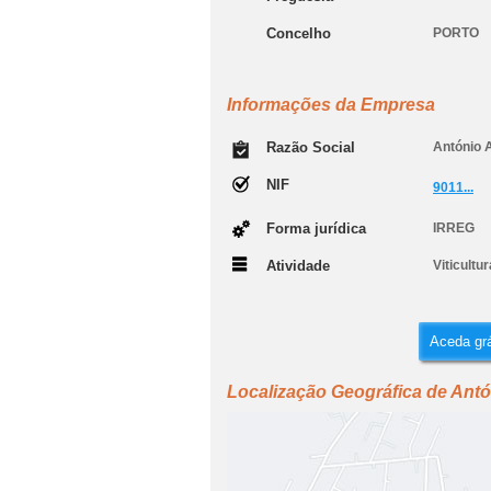
Concelho
PORTO
Informações da Empresa
Razão Social
António 
NIF
9011...
Forma jurídica
IRREG
Atividade
Viticultur
Aceda grá
Localização Geográfica de Antó