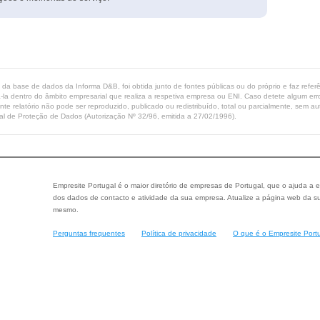
ta da base de dados da Informa D&B, foi obtida junto de fontes públicas ou do próprio e faz refe
-la dentro do âmbito empresarial que realiza a respetiva empresa ou ENI. Caso detete algum erro 
ente relatório não pode ser reproduzido, publicado ou redistribuído, total ou parcialmente, sem
l de Proteção de Dados (Autorização Nº 32/96, emitida a 27/02/1996).
Empresite Portugal é o maior diretório de empresas de Portugal, que o ajuda a e
dos dados de contacto e atividade da sua empresa. Atualize a página web da su
mesmo.
Perguntas frequentes
Política de privacidade
O que é o Empresite Port