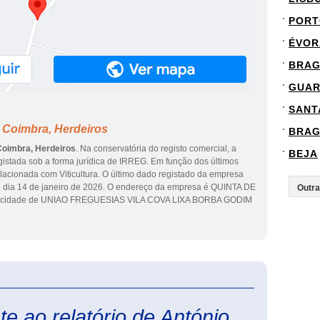
PORT
ÉVOR
BRA
GUA
SANT
 Coimbra, Herdeiros
BRA
Coimbra, Herdeiros
. Na conservatória do registo comercial, a
BEJA
gistada sob a forma jurídica de IRREG. Em função dos últimos
elacionada com Viticultura. O último dado registado da empresa
 dia 14 de janeiro de 2026. O endereço da empresa é QUINTA DE
 na cidade de UNIAO FREGUESIAS VILA COVA LIXA BORBA GODIM
eInforma
e ao relatório de António