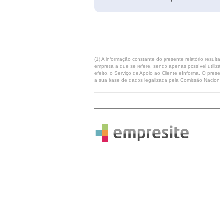
(1) A informação constante do presente relatório resul
empresa a que se refere, sendo apenas possível utilizá
efeito, o Serviço de Apoio ao Cliente eInforma. O pres
a sua base de dados legalizada pela Comissão Naciona