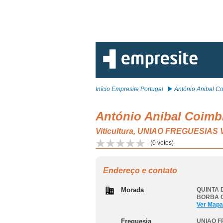
Início Empresite Portugal
António Anibal Co
António Anibal Coimbr
Viticultura, UNIAO FREGUESIA
(
0
votos)
Endereço e contato
Morada
QUINTA D
BORBA 
Ver Mapa
Freguesia
UNIAO F