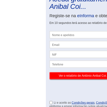
Anibal Coi...
Registe-se na
eInforma
e obt
Em 10 segundos terá acesso ao relatório de
Nome e apelidos
Email
NIF
Telefone
Li e aceito as
Condições gerais
,
Condiçõ
eInforma a enviar informação sobre atualiza