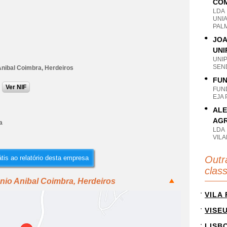
COM
LDA
UNI
PAL
JOA
UNI
UNI
SEN
Anibal Coimbra, Herdeiros
FUN
Ver NIF
FUN
EJA 
ALE
AGR
a
LDA
VIL
tis ao relatório desta empresa
Outr
clas
nio Anibal Coimbra, Herdeiros
VILA
VISE
LISB