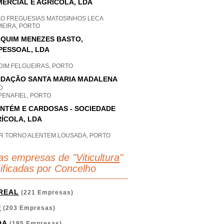
ERCIAL E AGRÍCOLA, LDA
AO FREGUESIAS MATOSINHOS LECA
MEIRA, PORTO
QUIM MENEZES BASTO,
PESSOAL, LDA
P
DIM FELGUEIRAS, PORTO
DAÇÃO SANTA MARIA MADALENA
D
PENAFIEL, PORTO
NTÉM E CARDOSAS - SOCIEDADE
ÍCOLA, LDA
AR TORNO ALENTEM LOUSADA, PORTO
as empresas de "
Viticultura
"
sificadas por Concelho
 REAL
(221 Empresas)
U
(203 Empresas)
OA
(195 Empresas)