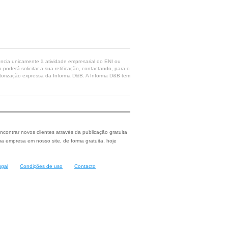
rência unicamente à atividade empresarial do ENI ou
poderá solicitar a sua retificação, contactando, para o
 autorização expressa da Informa D&B. A Informa D&B tem
ncontrar novos clientes através da publicação gratuita
a empresa em nosso site, de forma gratuita, hoje
ugal
Condições de uso
Contacto