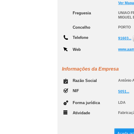
Ver Mapa
Freguesia
UNIAO F
MIGUEL
Concelho
PORTO
Telefone
91603...
Web
www.aam
Informações da Empresa
Razão Social
António 
NIF
5051...
Forma jurídica
LDA
Atividade
Fabricaç
Aceda grá