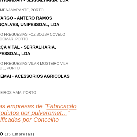
STRANDAR - SERRALHARIA, LDA
A MEA AMARANTE, PORTO
ARGO - ANTERO RAMOS
ÇALVES, UNIPESSOAL, LDA
P
AO FREGUESIAS FOZ SOUSA COVELO
DOMAR, PORTO
ÇA VITAL - SERRALHARIA,
PESSOAL, LDA
P
O FREGUESIAS VILAR MOSTEIRO VILA
DE, PORTO
EMAI - ACESSÓRIOS AGRÍCOLAS,
A
EIROS MAIA, PORTO
as empresas de "
Fabricação
rodutos por pulveromet...
"
sificadas por Concelho
O
(35 Empresas)