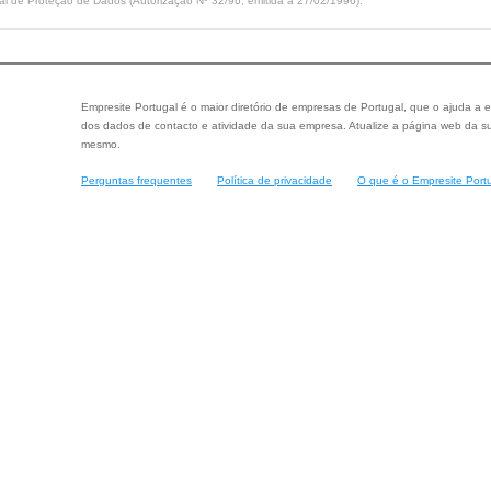
l de Proteção de Dados (Autorização Nº 32/96, emitida a 27/02/1996).
Empresite Portugal é o maior diretório de empresas de Portugal, que o ajuda a e
dos dados de contacto e atividade da sua empresa. Atualize a página web da su
mesmo.
Perguntas frequentes
Política de privacidade
O que é o Empresite Port