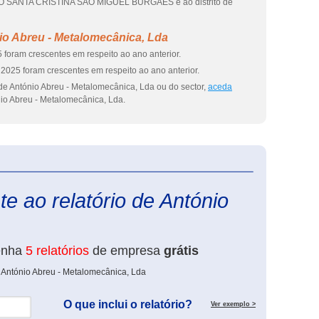
ANTA CRISTINA SAO MIGUEL BURGAES e ao distrito de
io Abreu - Metalomecânica, Lda
 foram crescentes em respeito ao ano anterior.
2025 foram crescentes em respeito ao ano anterior.
de António Abreu - Metalomecânica, Lda ou do sector,
aceda
io Abreu - Metalomecânica, Lda.
eInforma
e ao relatório de António
enha
5 relatórios
de empresa
grátis
 António Abreu - Metalomecânica, Lda
O que inclui o relatório?
Ver exemplo >