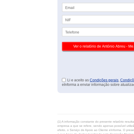
Email
NIF
Telefone
Li e aceito as
Condições gerais
,
Condiçõ
eInforma a enviar informação sobre atualiza
(1) A informação constante do presente relatório resul
empresa a que se refere, sendo apenas possível utilizá
efeito, o Serviço de Apoio ao Cliente eInforma. O pres