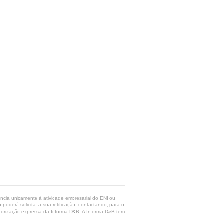
rência unicamente à atividade empresarial do ENI ou
poderá solicitar a sua retificação, contactando, para o
 autorização expressa da Informa D&B. A Informa D&B tem