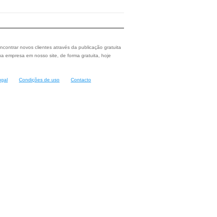
ncontrar novos clientes através da publicação gratuita
a empresa em nosso site, de forma gratuita, hoje
ugal
Condições de uso
Contacto