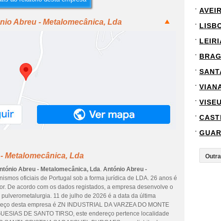
AVEI
nio Abreu - Metalomecânica, Lda
LISB
LEIRI
BRA
SANT
VIAN
VISE
CAST
GUA
 - Metalomecânica, Lda
ntónio Abreu - Metalomecânica, Lda
.
António Abreu -
nismos oficiais de Portugal sob a forma jurídica de LDA. 26 anos é
tor. De acordo com os dados registados, a empresa desenvolve o
pulverometalurgia. 11 de julho de 2026 é a data da última
ndereço desta empresa é ZN INDUSTRIAL DA VARZEA DO MONTE
ESIAS DE SANTO TIRSO, este endereço pertence localidade