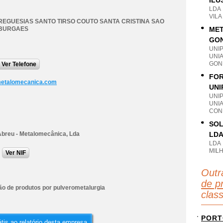
ILU
LDA
VIL
REGUESIAS SANTO TIRSO COUTO SANTA CRISTINA SAO
 BURGAES
MET
GON
UNI
UNI
GON
Ver Telefone
FOR
etalomecanica.com
UNI
UNI
UNIA
CON
SOL
Abreu - Metalomecânica, Lda
LD
LDA
MILH
Ver NIF
Outr
de p
ão de produtos por pulverometalurgia
clas
PORT
tis ao relatório desta empresa