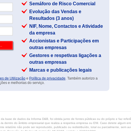
Semáforo de Risco Comercial
Evolução das Vendas e
Resultados (3 anos)
NIF, Nome, Contactos e Atividade
da empresa
Accionistas e Participações em
outras empresas
Gestores e respetivas ligações a
outras empresas
Marcas e publicações legais
es de Utilização
e
Política de privacidade
. Também autorizo a
ções e melhorias do serviço.
ta da base de dados da Informa D&B, foi obtida junto de fontes públicas ou do próprio e faz refe
-la dentro do âmbito empresarial que realiza a respetiva empresa ou ENI. Caso detete algum erro 
ente relatório não pode ser reproduzido, publicado ou redistribuído, total ou parcialmente, sem