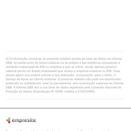
(1) A informação constante do presente relatório resulta da base de dados da Informa
D&B, foi obtida junto de fontes públicas ou do próprio e faz referência unicamente à
atividade empresarial do ENI ou empresa a que se refere, sendo apenas possível
utilizá-la dentro do âmbito empresarial que realiza a respetiva empresa ou ENI. Caso
detete algum erro poderá solicitar a sua retificação, contactando, para o efeito, o
Serviço de Apoio ao Cliente eInforma. O presente relatório não pode ser reproduzido,
publicado ou redistribuído, total ou parcialmente, sem autorização expressa da Informa
D&B. A Informa D&B tem a sua base de dados legalizada pela Comissão Nacional de
Proteção de Dados (Autorização Nº 32/96, emitida a 27/02/1996).