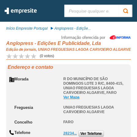
Pesquisar:
Início Empresite Portugal
Anglopress - Ediçõe...
Informação oferecida por
Anglopress - Edições E Publicidade, Lda
Edição de jornais, UNIAO FREGUESIAS LAGOA CARVOEIRO ALGARVE
(
0
votos)
Endereço e contato
Morada
R DO MUNICÍPIO DE SÃO
DOMINGOS LOTE 3 R/C, 8400-415
,
UNIAO FREGUESIAS LAGOA
CARVOEIRO ALGARVE
,
FARO
Ver Mapa
Freguesia
UNIAO FREGUESIAS LAGOA
CARVOEIRO ALGARVE
Concelho
FARO
Telefone
28234...
Ver Telefone