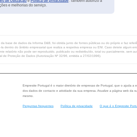
es de Utilização
e
Política de privacidade
. Também autorizo a
ções e melhorias do serviço.
ta da base de dados da Informa D&B, foi obtida junto de fontes públicas ou do próprio e faz refe
-la dentro do âmbito empresarial que realiza a respetiva empresa ou ENI. Caso detete algum erro 
ente relatório não pode ser reproduzido, publicado ou redistribuído, total ou parcialmente, sem
l de Proteção de Dados (Autorização Nº 32/96, emitida a 27/02/1996).
Empresite Portugal é o maior diretório de empresas de Portugal, que o ajuda a e
dos dados de contacto e atividade da sua empresa. Atualize a página web da su
mesmo.
Perguntas frequentes
Política de privacidade
O que é o Empresite Port