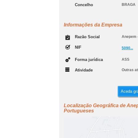
Concelho
BRAGA
Informações da Empresa
Razão Social
Anepem -
NIF
5090...
Forma jurídica
ASS
Atividade
Outras at
Aceda grá
Localização Geográfica de Ane
Portugueses