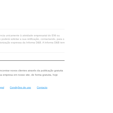
rência unicamente à atividade empresarial do ENI ou
poderá solicitar a sua retificação, contactando, para o
 autorização expressa da Informa D&B. A Informa D&B tem
ncontrar novos clientes através da publicação gratuita
a empresa em nosso site, de forma gratuita, hoje
ugal
Condições de uso
Contacto