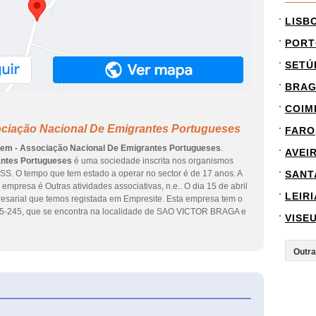
LISB
PORT
SETÚ
BRA
COIM
ociação Nacional De Emigrantes Portugueses
FARO
em - Associação Nacional De Emigrantes Portugueses
.
AVEI
antes Portugueses
é uma sociedade inscrita nos organismos
 ASS. O tempo que tem estado a operar no sector é de 17 anos. A
SANT
empresa é Outras atividades associativas, n.e.. O dia 15 de abril
LEIRI
resarial que temos registada em Empresite. Esta empresa tem o
5-245, que se encontra na localidade de SAO VICTOR BRAGA e
VISE
eInforma