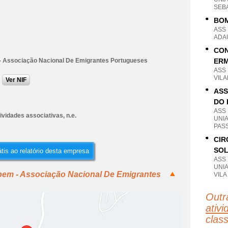
SEB
BOM
ASS
ADA
CON
 Associação Nacional De Emigrantes Portugueses
ERM
ASS
VIL
Ver NIF
ASS
DO
ASS
ividades associativas, n.e.
UNI
PAS
CIR
SOL
tis ao relatório desta empresa
ASS
UNI
pem - Associação Nacional De Emigrantes
VILA
Outr
ativi
clas