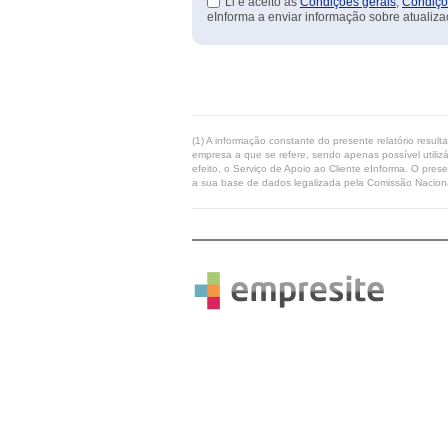
Li e aceito as
Condições gerais
,
Condiçõ
eInforma a enviar informação sobre atualiza
(1) A informação constante do presente relatório resul
empresa a que se refere, sendo apenas possível utilizá
efeito, o Serviço de Apoio ao Cliente eInforma. O pres
a sua base de dados legalizada pela Comissão Naciona