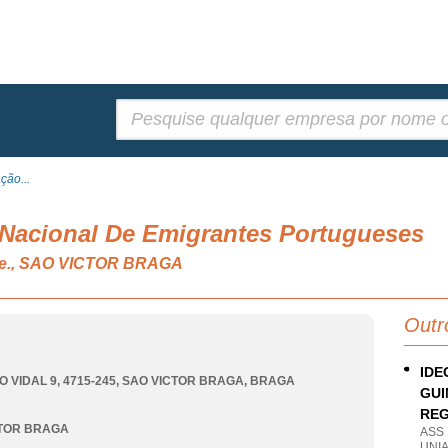
Pesquisar:
ção...
Nacional De Emigrantes Portugueses
 n.e., SAO VICTOR BRAGA
Outr
IDE
 VIDAL 9, 4715-245
,
SAO VICTOR BRAGA
,
BRAGA
GUI
RE
CTOR BRAGA
ASS
UNIA