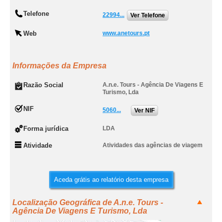
Telefone
22994...
Ver Telefone
Web
www.anetours.pt
Informações da Empresa
Razão Social
A.n.e. Tours - Agência De Viagens E
Turismo, Lda
NIF
5060...
Ver NIF
Forma jurídica
LDA
Atividade
Atividades das agências de viagem
Aceda grátis ao relatório desta empresa
Localização Geográfica de A.n.e. Tours -
Agência De Viagens E Turismo, Lda