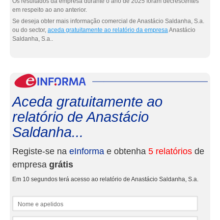
Os resultados da empresa durante o ano de 2025 foram decrescentes
em respeito ao ano anterior.
Se deseja obter mais informação comercial de Anastácio Saldanha, S.a.
ou do sector,
aceda gratuitamente ao relatório da empresa
Anastácio
Saldanha, S.a..
eInf
Aceda gratuitamente ao
relatório de Anastácio
Saldanha...
Registe-se na
eInforma
e obtenha
5 relatórios
de
empresa
grátis
Em 10 segundos terá acesso ao relatório de Anastácio Saldanha, S.a.
Nome e apelidos
Email