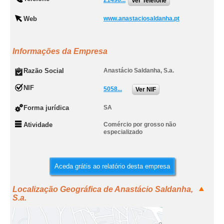
21498...
Ver Telefone
Web
www.anastaciosaldanha.pt
Informações da Empresa
Razão Social
Anastácio Saldanha, S.a.
NIF
5058...
Ver NIF
Forma jurídica
SA
Atividade
Comércio por grosso não
especializado
Aceda grátis ao relatório desta empresa
Localização Geográfica de Anastácio Saldanha,
S.a.