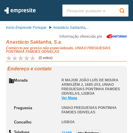
Pesquisar:
Início Empresite Portugal
Anastácio Saldanha,...
Informação oferecida por
Anastácio Saldanha, S.a.
Comércio por grosso não especializado, UNIAO FREGUESIAS
PONTINHA FAMOES ODIVELAS
(
0
votos)
Endereço e contato
Morada
R MAJOR JOÃO LUÍS DE MOURA
ARMAZÉM J, 1685-253
,
UNIAO
FREGUESIAS PONTINHA FAMOES
ODIVELAS
,
LISBOA
Ver Mapa
Freguesia
UNIAO FREGUESIAS PONTINHA
FAMOES ODIVELAS
Concelho
LISBOA
Telefone