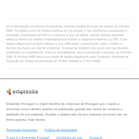
(1) A informação constante do presente relatório resulta da base de dados da Informa
D&B, foi obtida junto de fontes públicas ou do próprio e faz referência unicamente à
atividade empresarial do ENI ou empresa a que se refere, sendo apenas possível
utilizá-la dentro do âmbito empresarial que realiza a respetiva empresa ou ENI. Caso
detete algum erro poderá solicitar a sua retificação, contactando, para o efeito, o
Serviço de Apoio ao Cliente eInforma. O presente relatório não pode ser reproduzido,
publicado ou redistribuído, total ou parcialmente, sem autorização expressa da Informa
D&B. A Informa D&B tem a sua base de dados legalizada pela Comissão Nacional de
Proteção de Dados (Autorização Nº 32/96, emitida a 27/02/1996).
Empresite Portugal é o maior diretório de empresas de Portugal, que o ajuda a
encontrar novos clientes através da publicação gratuita dos dados de contacto e
atividade da sua empresa. Atualize a página web da sua empresa em nosso site, de
forma gratuita, hoje mesmo.
Perguntas frequentes
Política de privacidade
O que é o Empresite Portugal
Condições de uso
Contacto