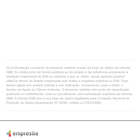
(1) A informação constante do presente relatório resulta da base de dados da Informa
D&B, foi obtida junto de fontes públicas ou do próprio e faz referência unicamente à
atividade empresarial do ENI ou empresa a que se refere, sendo apenas possível
utilizá-la dentro do âmbito empresarial que realiza a respetiva empresa ou ENI. Caso
detete algum erro poderá solicitar a sua retificação, contactando, para o efeito, o
Serviço de Apoio ao Cliente eInforma. O presente relatório não pode ser reproduzido,
publicado ou redistribuído, total ou parcialmente, sem autorização expressa da Informa
D&B. A Informa D&B tem a sua base de dados legalizada pela Comissão Nacional de
Proteção de Dados (Autorização Nº 32/96, emitida a 27/02/1996).