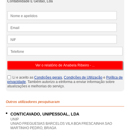
Contabilidade E Gestão, Lda
Nome e apelidos
Email
NIF
Telefone
Li e aceito as
Condições gerais
,
Condições de Utilização
e
Política de
privacidade
. Também autorizo a eInforma a enviar informação sobre
atualizações e melhorias do serviço.
Outros utilizadores pesquisaram
CONTICAVADO, UNIPESSOAL, LDA
UNIP
UNIAO FREGUESIAS BARCELOS VILA BOA FRESCAINHA SAO
MARTINHO PEDRO, BRAGA