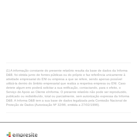
(1) A informação constante do presente relatório resulta da base de dados da Informa
D&B, foi obtida junto de fontes públicas ou do próprio e faz referência unicamente à
atividade empresarial do ENI ou empresa a que se refere, sendo apenas possível
utilizá-la dentro do âmbito empresarial que realiza a respetiva empresa ou ENI. Caso
detete algum erro poderá solicitar a sua retificação, contactando, para o efeito, o
Serviço de Apoio ao Cliente eInforma. O presente relatório não pode ser reproduzido,
publicado ou redistribuído, total ou parcialmente, sem autorização expressa da Informa
D&B. A Informa D&B tem a sua base de dados legalizada pela Comissão Nacional de
Proteção de Dados (Autorização Nº 32/96, emitida a 27/02/1996).