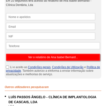
Em 10 segundos terá acesso ao relatório de Ana Isabel Bernardo -
Clínica Dentária, Lda
Nome e apelidos
Email
NIF
Telefone
Li e aceito as
Condições gerais
,
Condições de Utilização
e
Política de
privacidade
. Também autorizo a eInforma a enviar informação sobre
atualizações e melhorias do serviço.
Outros utilizadores pesquisaram
LUÍS PASSOS ÂNGELO - CLÍNICA DE IMPLANTOLOGIA
DE CASCAIS, LDA