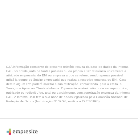
(1) A informação constante do presente relatório resulta da base de dados da Informa
D&B, foi obtida junto de fontes públicas ou do próprio e faz referência unicamente à
atividade empresarial do ENI ou empresa a que se refere, sendo apenas possível
utilizá-la dentro do âmbito empresarial que realiza a respetiva empresa ou ENI. Caso
detete algum erro poderá solicitar a sua retificação, contactando, para o efeito, o
Serviço de Apoio ao Cliente eInforma. O presente relatório não pode ser reproduzido,
publicado ou redistribuído, total ou parcialmente, sem autorização expressa da Informa
D&B. A Informa D&B tem a sua base de dados legalizada pela Comissão Nacional de
Proteção de Dados (Autorização Nº 32/96, emitida a 27/02/1996).