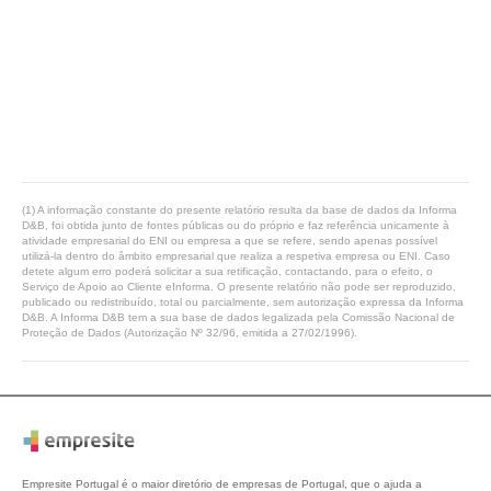
(1) A informação constante do presente relatório resulta da base de dados da Informa
D&B, foi obtida junto de fontes públicas ou do próprio e faz referência unicamente à
atividade empresarial do ENI ou empresa a que se refere, sendo apenas possível
utilizá-la dentro do âmbito empresarial que realiza a respetiva empresa ou ENI. Caso
detete algum erro poderá solicitar a sua retificação, contactando, para o efeito, o
Serviço de Apoio ao Cliente eInforma. O presente relatório não pode ser reproduzido,
publicado ou redistribuído, total ou parcialmente, sem autorização expressa da Informa
D&B. A Informa D&B tem a sua base de dados legalizada pela Comissão Nacional de
Proteção de Dados (Autorização Nº 32/96, emitida a 27/02/1996).
Empresite Portugal é o maior diretório de empresas de Portugal, que o ajuda a