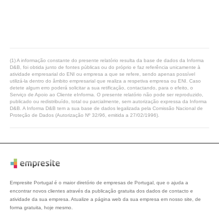
(1) A informação constante do presente relatório resulta da base de dados da Informa
D&B, foi obtida junto de fontes públicas ou do próprio e faz referência unicamente à
atividade empresarial do ENI ou empresa a que se refere, sendo apenas possível
utilizá-la dentro do âmbito empresarial que realiza a respetiva empresa ou ENI. Caso
detete algum erro poderá solicitar a sua retificação, contactando, para o efeito, o
Serviço de Apoio ao Cliente eInforma. O presente relatório não pode ser reproduzido,
publicado ou redistribuído, total ou parcialmente, sem autorização expressa da Informa
D&B. A Informa D&B tem a sua base de dados legalizada pela Comissão Nacional de
Proteção de Dados (Autorização Nº 32/96, emitida a 27/02/1996).
Empresite Portugal é o maior diretório de empresas de Portugal, que o ajuda a
encontrar novos clientes através da publicação gratuita dos dados de contacto e
atividade da sua empresa. Atualize a página web da sua empresa em nosso site, de
forma gratuita, hoje mesmo.