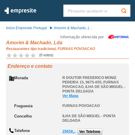
Pesquisar:
Início Empresite Portugal
Amorim & Machado, L...
Informação oferecida por
Amorim & Machado, Lda
Restaurantes tipo tradicional, FURNAS POVOACAO
(
0
votos)
Endereço e contato
Morada
R DOUTOR FREDERICO MONIZ
PEREIRA 15, 9675-055
,
FURNAS
POVOACAO
,
ILHA DE SÃO MIGUEL -
PONTA DELGADA
Ver Mapa
Freguesia
FURNAS POVOACAO
Concelho
ILHA DE SÃO MIGUEL - PONTA
DELGADA
Telefone
29658...
Ver Telefone