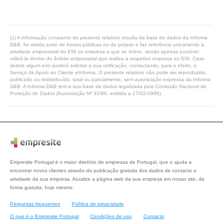
(1) A informação constante do presente relatório resulta da base de dados da Informa
D&B, foi obtida junto de fontes públicas ou do próprio e faz referência unicamente à
atividade empresarial do ENI ou empresa a que se refere, sendo apenas possível
utilizá-la dentro do âmbito empresarial que realiza a respetiva empresa ou ENI. Caso
detete algum erro poderá solicitar a sua retificação, contactando, para o efeito, o
Serviço de Apoio ao Cliente eInforma. O presente relatório não pode ser reproduzido,
publicado ou redistribuído, total ou parcialmente, sem autorização expressa da Informa
D&B. A Informa D&B tem a sua base de dados legalizada pela Comissão Nacional de
Proteção de Dados (Autorização Nº 32/96, emitida a 27/02/1996).
Empresite Portugal é o maior diretório de empresas de Portugal, que o ajuda a
encontrar novos clientes através da publicação gratuita dos dados de contacto e
atividade da sua empresa. Atualize a página web da sua empresa em nosso site, de
forma gratuita, hoje mesmo.
Perguntas frequentes
Política de privacidade
O que é o Empresite Portugal
Condições de uso
Contacto