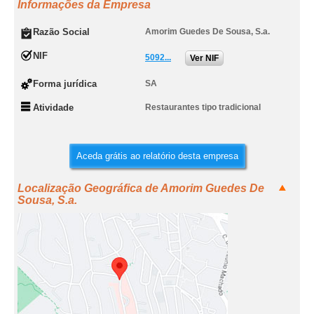
Informações da Empresa
Razão Social
Amorim Guedes De Sousa, S.a.
NIF
5092...
Ver NIF
Forma jurídica
SA
Atividade
Restaurantes tipo tradicional
Aceda grátis ao relatório desta empresa
Localização Geográfica de Amorim Guedes De
Sousa, S.a.