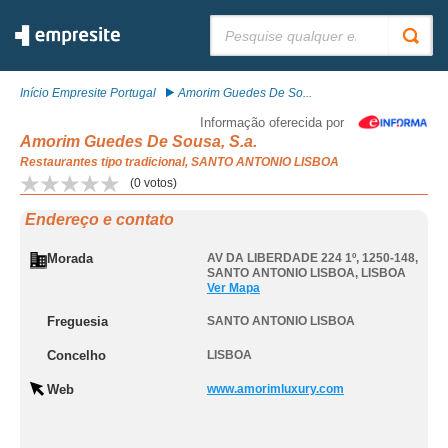
Pesquisar:
Início Empresite Portugal
Amorim Guedes De So...
Informação oferecida por
Amorim Guedes De Sousa, S.a.
Restaurantes tipo tradicional, SANTO ANTONIO LISBOA
(
0
votos)
Endereço e contato
Morada
AV DA LIBERDADE 224 1º, 1250-148
,
SANTO ANTONIO LISBOA
,
LISBOA
Ver Mapa
Freguesia
SANTO ANTONIO LISBOA
Concelho
LISBOA
Web
www.amorimluxury.com