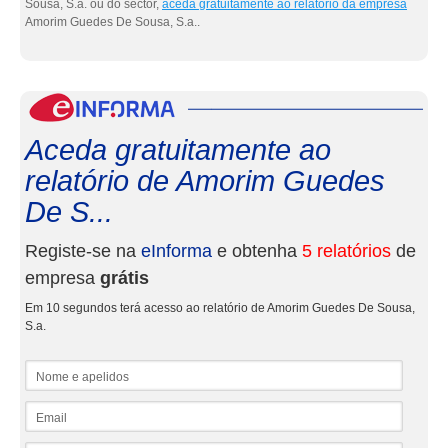
Sousa, S.a. ou do sector,
aceda gratuitamente ao relatório da empresa
Amorim Guedes De Sousa, S.a..
eInf
Aceda gratuitamente ao
relatório de Amorim Guedes
De S...
Registe-se na
eInforma
e obtenha
5 relatórios
de
empresa
grátis
Em 10 segundos terá acesso ao relatório de Amorim Guedes De Sousa,
S.a.
Nome e apelidos
Email