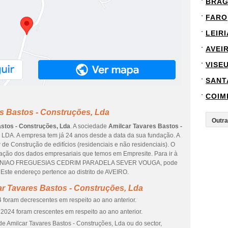
BRA
FARO
LEIRI
AVEI
VISE
SANT
COIM
s Bastos - Construções, Lda
stos - Construções, Lda
. A sociedade
Amilcar Tavares Bastos -
LDA. A empresa tem já 24 anos desde a data da sua fundação. A
de Construção de edifícios (residenciais e não residenciais). O
ização dos dados empresariais que temos em Empresite. Para ir à
 de UNIAO FREGUESIAS CEDRIM PARADELA SEVER VOUGA, pode
Este endereço pertence ao distrito de AVEIRO.
r Tavares Bastos - Construções, Lda
 foram decrescentes em respeito ao ano anterior.
2024 foram crescentes em respeito ao ano anterior.
e Amilcar Tavares Bastos - Construções, Lda ou do sector,