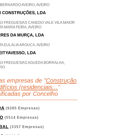
 BERNARDO AVEIRO, AVEIRO
 CONSTRUÇÕES, LDA
AO FREGUESIAS CANEDO VALE VILA MAIOR
A MARIA FEIRA, AVEIRO
RES DA MURÇA, LDA
A EULALIA AROUCA, AVEIRO
EITYAVESSO, LDA
AO FREGUESIAS AGUEDA BORRALHA,
IRO
as empresas de "
Construção
ifícios (residenciais...
"
sificadas por Concelho
OA
(9285 Empresas)
O
(5514 Empresas)
BAL
(3357 Empresas)