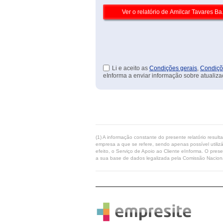
Li e aceito as
Condições gerais
,
Condiçõ
eInforma a enviar informação sobre atualiza
(1) A informação constante do presente relatório resul
empresa a que se refere, sendo apenas possível utilizá
efeito, o Serviço de Apoio ao Cliente eInforma. O pres
a sua base de dados legalizada pela Comissão Naciona