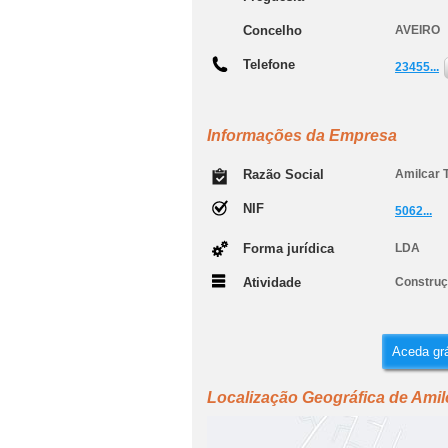
Concelho
AVEIRO
Telefone
23455...
Informações da Empresa
Razão Social
Amilcar 
NIF
5062...
Forma jurídica
LDA
Atividade
Construçã
Aceda grá
Localização Geográfica de Amil