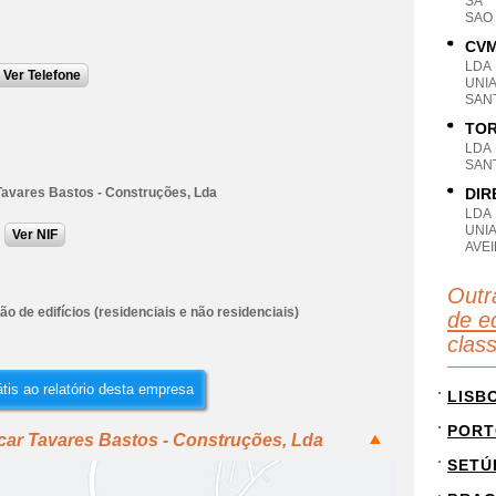
SA
SAO
CVM
LDA
Ver Telefone
UNI
SANT
TOR
LDA
SANT
Tavares Bastos - Construções, Lda
DIR
LDA
UNI
Ver NIF
AVE
Outr
o de edifícios (residenciais e não residenciais)
de ed
clas
tis ao relatório desta empresa
LISB
PORT
car Tavares Bastos - Construções, Lda
SETÚ