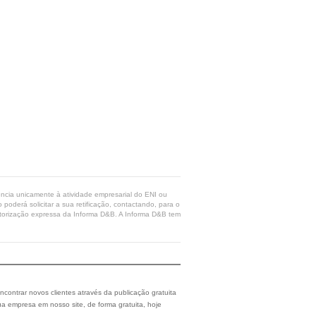
rência unicamente à atividade empresarial do ENI ou
poderá solicitar a sua retificação, contactando, para o
 autorização expressa da Informa D&B. A Informa D&B tem
ncontrar novos clientes através da publicação gratuita
a empresa em nosso site, de forma gratuita, hoje