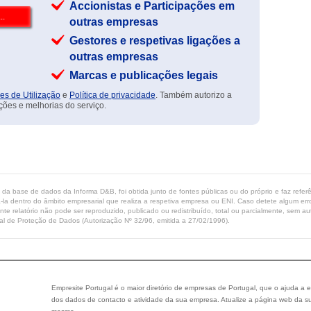
Accionistas e Participações em
outras empresas
Gestores e respetivas ligações a
outras empresas
Marcas e publicações legais
es de Utilização
e
Política de privacidade
. Também autorizo a
ções e melhorias do serviço.
ta da base de dados da Informa D&B, foi obtida junto de fontes públicas ou do próprio e faz refe
-la dentro do âmbito empresarial que realiza a respetiva empresa ou ENI. Caso detete algum erro 
ente relatório não pode ser reproduzido, publicado ou redistribuído, total ou parcialmente, sem
l de Proteção de Dados (Autorização Nº 32/96, emitida a 27/02/1996).
Empresite Portugal é o maior diretório de empresas de Portugal, que o ajuda a e
dos dados de contacto e atividade da sua empresa. Atualize a página web da su