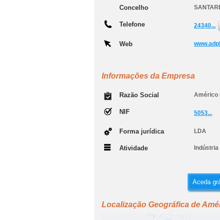
Concelho
SANTAR
Telefone
24340...
Web
www.adp
Informações da Empresa
Razão Social
Américo 
NIF
5053...
Forma jurídica
LDA
Atividade
Indústria
Aceda grá
Localização Geográfica de Amér