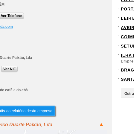
ÉM
PORT
Ver Telefone
LEIRI
lda.com
AVEI
COIM
SETÚ
ILHA
Duarte Paixão, Lda
Empre
Ver NIF
BRA
SANT
 do café e do chá
tis ao relatório desta empresa
ico Duarte Paixão, Lda