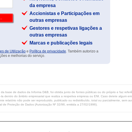
da empresa
Accionistas e Participações em
outras empresas
Gestores e respetivas ligações a
outras empresas
Marcas e publicações legais
es de Utilização
e
Política de privacidade
. Também autorizo a
ções e melhorias do serviço.
ta da base de dados da Informa D&B, foi obtida junto de fontes públicas ou do próprio e faz refe
-la dentro do âmbito empresarial que realiza a respetiva empresa ou ENI. Caso detete algum erro 
ente relatório não pode ser reproduzido, publicado ou redistribuído, total ou parcialmente, sem
l de Proteção de Dados (Autorização Nº 32/96, emitida a 27/02/1996).