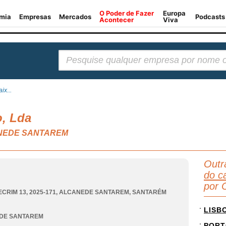
Pesquisar:
ix...
o, Lda
LCANEDE SANTAREM
Outr
do c
por 
CRIM 13, 2025-171
,
ALCANEDE SANTAREM
,
SANTARÉM
LISB
DE SANTAREM
PORT