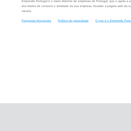
Empresite Portugal é o maior diretório de empresas de Portugal, que o ajuda a e
dos dados de contacto e atividade da sua empresa. Atualize a página web da su
mesmo.
Perguntas frequentes
Política de privacidade
O que é o Empresite Port