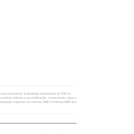
rência unicamente à atividade empresarial do ENI ou
poderá solicitar a sua retificação, contactando, para o
 autorização expressa da Informa D&B. A Informa D&B tem