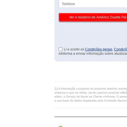
Telefone
Li e aceito as
Condições gerais
,
Condiçõ
eInforma a enviar informação sobre atualiza
(1) A informação constante do presente relatório resul
empresa a que se refere, sendo apenas possível utilizá
efeito, o Serviço de Apoio ao Cliente eInforma. O pres
a sua base de dados legalizada pela Comissão Naciona