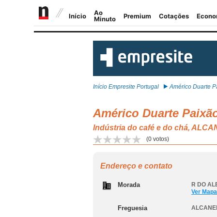
Início Empresite Portugal
Américo Duarte Pa
Américo Duarte Paixã
Indústria do café e do chá, A
(
0
votos)
Endereço e contato
Morada
R DO ALE
Ver Mapa
Freguesia
ALCANE