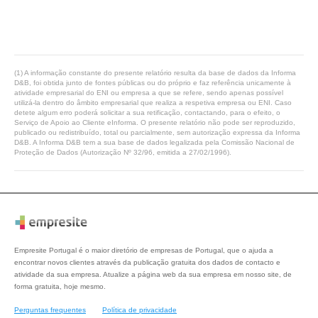
(1) A informação constante do presente relatório resulta da base de dados da Informa
D&B, foi obtida junto de fontes públicas ou do próprio e faz referência unicamente à
atividade empresarial do ENI ou empresa a que se refere, sendo apenas possível
utilizá-la dentro do âmbito empresarial que realiza a respetiva empresa ou ENI. Caso
detete algum erro poderá solicitar a sua retificação, contactando, para o efeito, o
Serviço de Apoio ao Cliente eInforma. O presente relatório não pode ser reproduzido,
publicado ou redistribuído, total ou parcialmente, sem autorização expressa da Informa
D&B. A Informa D&B tem a sua base de dados legalizada pela Comissão Nacional de
Proteção de Dados (Autorização Nº 32/96, emitida a 27/02/1996).
Empresite Portugal é o maior diretório de empresas de Portugal, que o ajuda a
encontrar novos clientes através da publicação gratuita dos dados de contacto e
atividade da sua empresa. Atualize a página web da sua empresa em nosso site, de
forma gratuita, hoje mesmo.
Perguntas frequentes
Política de privacidade