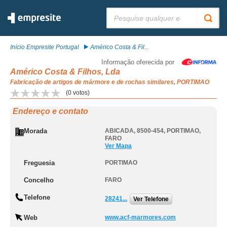
Pesquisar:
Início Empresite Portugal
Américo Costa & Fil...
Informação oferecida por
Américo Costa & Filhos, Lda
Fabricação de artigos de mármore e de rochas similares, PORTIMAO
(
0
votos)
Endereço e contato
Morada
ABICADA, 8500-454
,
PORTIMAO
,
FARO
Ver Mapa
Freguesia
PORTIMAO
Concelho
FARO
Telefone
28241...
Ver Telefone
Web
www.acf-marmores.com