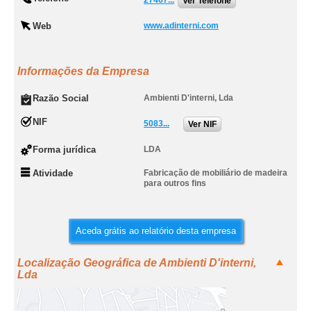
27467...
Ver Telefone
Web
www.adinterni.com
Informações da Empresa
Razão Social
Ambienti D'interni, Lda
NIF
5083...
Ver NIF
Forma jurídica
LDA
Atividade
Fabricação de mobiliário de madeira
para outros fins
Aceda grátis ao relatório desta empresa
Localização Geográfica de Ambienti D'interni,
Lda