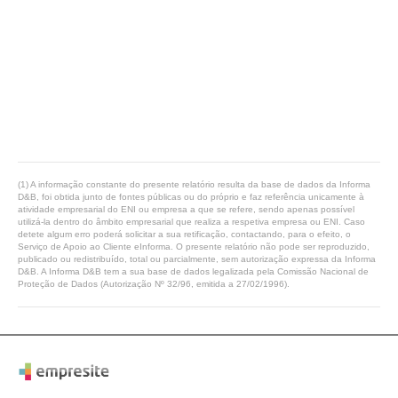
(1) A informação constante do presente relatório resulta da base de dados da Informa
D&B, foi obtida junto de fontes públicas ou do próprio e faz referência unicamente à
atividade empresarial do ENI ou empresa a que se refere, sendo apenas possível
utilizá-la dentro do âmbito empresarial que realiza a respetiva empresa ou ENI. Caso
detete algum erro poderá solicitar a sua retificação, contactando, para o efeito, o
Serviço de Apoio ao Cliente eInforma. O presente relatório não pode ser reproduzido,
publicado ou redistribuído, total ou parcialmente, sem autorização expressa da Informa
D&B. A Informa D&B tem a sua base de dados legalizada pela Comissão Nacional de
Proteção de Dados (Autorização Nº 32/96, emitida a 27/02/1996).