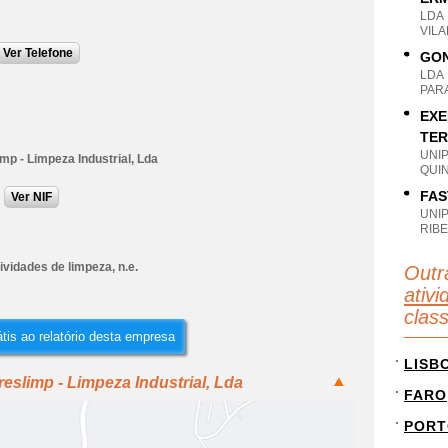
LDA
VIL
Ver Telefone
GON
LDA
PAR
EXE
TER
UNI
p - Limpeza Industrial, Lda
QUI
FAS
Ver NIF
UNI
RIBE
ividades de limpeza, n.e.
Outr
ativi
clas
tis ao relatório desta empresa
LISB
eslimp - Limpeza Industrial, Lda
FARO
PORT