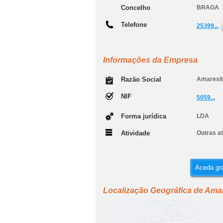
Concelho
BRAGA
Telefone
25399...
Informações da Empresa
Razão Social
Amareslim
NIF
5059...
Forma jurídica
LDA
Atividade
Outras at
Aceda grá
Localização Geográfica de Amar