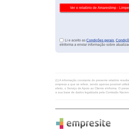
Li e aceito as
Condições gerais
,
Condiçõ
eInforma a enviar informação sobre atualiza
(1) A informação constante do presente relatório resul
empresa a que se refere, sendo apenas possível utilizá
efeito, o Serviço de Apoio ao Cliente eInforma. O pres
a sua base de dados legalizada pela Comissão Naciona