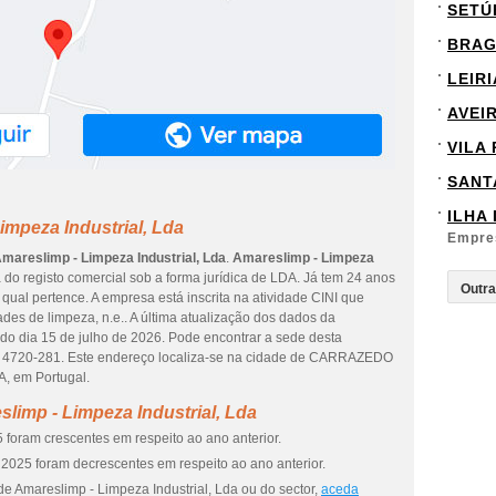
SETÚ
BRA
LEIRI
AVEI
VILA
SANT
ILHA
impeza Industrial, Lda
Empre
mareslimp - Limpeza Industrial, Lda
.
Amareslimp - Limpeza
a do registo comercial sob a forma jurídica de LDA. Já tem 24 anos
ual pertence. A empresa está inscrita na atividade CINI que
des de limpeza, n.e.. A última atualização dos dados da
do dia 15 de julho de 2026. Pode encontrar a sede desta
4720-281. Este endereço localiza-se na cidade de CARRAZEDO
, em Portugal.
limp - Limpeza Industrial, Lda
 foram crescentes em respeito ao ano anterior.
2025 foram decrescentes em respeito ao ano anterior.
e Amareslimp - Limpeza Industrial, Lda ou do sector,
aceda