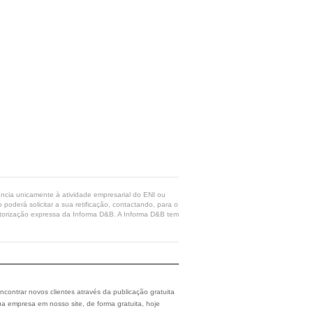
rência unicamente à atividade empresarial do ENI ou
poderá solicitar a sua retificação, contactando, para o
 autorização expressa da Informa D&B. A Informa D&B tem
ncontrar novos clientes através da publicação gratuita
a empresa em nosso site, de forma gratuita, hoje