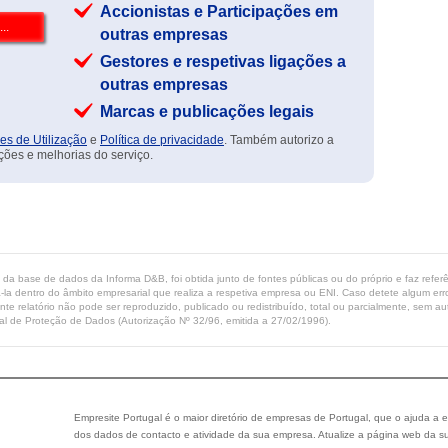
Accionistas e Participações em
outras empresas
Gestores e respetivas ligações a
outras empresas
Marcas e publicações legais
es de Utilização
e
Política de privacidade
. Também autorizo a
ções e melhorias do serviço.
ta da base de dados da Informa D&B, foi obtida junto de fontes públicas ou do próprio e faz refe
-la dentro do âmbito empresarial que realiza a respetiva empresa ou ENI. Caso detete algum erro 
ente relatório não pode ser reproduzido, publicado ou redistribuído, total ou parcialmente, sem
l de Proteção de Dados (Autorização Nº 32/96, emitida a 27/02/1996).
Empresite Portugal é o maior diretório de empresas de Portugal, que o ajuda a e
dos dados de contacto e atividade da sua empresa. Atualize a página web da su