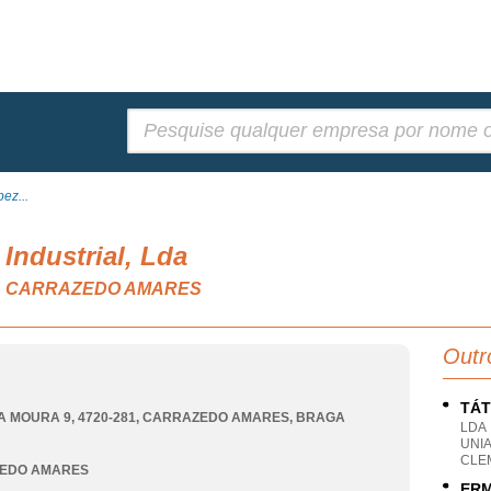
Pesquisar:
ez...
Industrial, Lda
n.e., CARRAZEDO AMARES
Outr
TÁT
A MOURA 9, 4720-281
,
CARRAZEDO AMARES
,
BRAGA
LDA
UNI
CLE
EDO AMARES
ERM