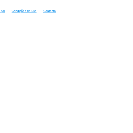
ugal
Condições de uso
Contacto