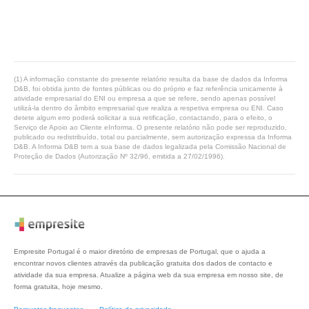
(1) A informação constante do presente relatório resulta da base de dados da Informa
D&B, foi obtida junto de fontes públicas ou do próprio e faz referência unicamente à
atividade empresarial do ENI ou empresa a que se refere, sendo apenas possível
utilizá-la dentro do âmbito empresarial que realiza a respetiva empresa ou ENI. Caso
detete algum erro poderá solicitar a sua retificação, contactando, para o efeito, o
Serviço de Apoio ao Cliente eInforma. O presente relatório não pode ser reproduzido,
publicado ou redistribuído, total ou parcialmente, sem autorização expressa da Informa
D&B. A Informa D&B tem a sua base de dados legalizada pela Comissão Nacional de
Proteção de Dados (Autorização Nº 32/96, emitida a 27/02/1996).
Empresite Portugal é o maior diretório de empresas de Portugal, que o ajuda a
encontrar novos clientes através da publicação gratuita dos dados de contacto e
atividade da sua empresa. Atualize a página web da sua empresa em nosso site, de
forma gratuita, hoje mesmo.