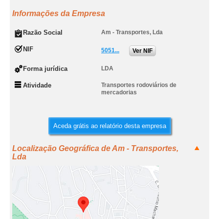
Informações da Empresa
Razão Social
Am - Transportes, Lda
NIF
5051...
Ver NIF
Forma jurídica
LDA
Atividade
Transportes rodoviários de
mercadorias
Aceda grátis ao relatório desta empresa
Localização Geográfica de Am - Transportes,
Lda