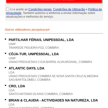
Li e aceito as
Condições gerais
,
Condições de Utilização
e
Política de
privacidade
. Também autorizo a eInforma a enviar informação sobre
atualizações e melhorias do serviço.
Outros utilizadores pesquisaram
PARTILHAR FÉRIAS, UNIPESSOAL, LDA
UNIP
TAVAREDE FIGUEIRA FOZ, COIMBRA
CÔJA-TUR, UNIPESSOAL, LDA
UNIP
UNIAO FREGUESIAS COJA BARRIL ALVA ARGANIL, COIMBRA
ATLANTIC DAYS, LDA
LDA
UNIAO FREGUESIAS COIMBRA SE NOVA SANTA CRUZ ALMEDINA
SAO BARTOLOMEU, COIMBRA
CRO, LDA
LDA
SANTO ANTONIO OLIVAIS COIMBRA, COIMBRA
BRIAN & CLAUDIA - ACTIVIDADES NA NATUREZA, LDA
LDA