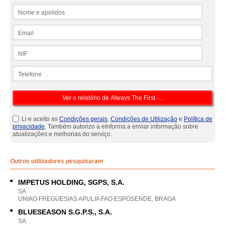
Nome e apelidos
Email
NIF
Telefone
Li e aceito as
Condições gerais
,
Condições de Utilização
e
Política de
privacidade
. Também autorizo a eInforma a enviar informação sobre
atualizações e melhorias do serviço.
Outros utilizadores pesquisaram
IMPETUS HOLDING, SGPS, S.A.
SA
UNIAO FREGUESIAS APULIA FAO ESPOSENDE, BRAGA
BLUESEASON S.G.P.S., S.A.
SA