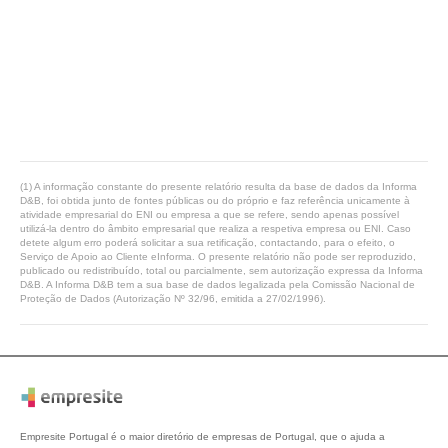
(1) A informação constante do presente relatório resulta da base de dados da Informa
D&B, foi obtida junto de fontes públicas ou do próprio e faz referência unicamente à
atividade empresarial do ENI ou empresa a que se refere, sendo apenas possível
utilizá-la dentro do âmbito empresarial que realiza a respetiva empresa ou ENI. Caso
detete algum erro poderá solicitar a sua retificação, contactando, para o efeito, o
Serviço de Apoio ao Cliente eInforma. O presente relatório não pode ser reproduzido,
publicado ou redistribuído, total ou parcialmente, sem autorização expressa da Informa
D&B. A Informa D&B tem a sua base de dados legalizada pela Comissão Nacional de
Proteção de Dados (Autorização Nº 32/96, emitida a 27/02/1996).
Empresite Portugal é o maior diretório de empresas de Portugal, que o ajuda a