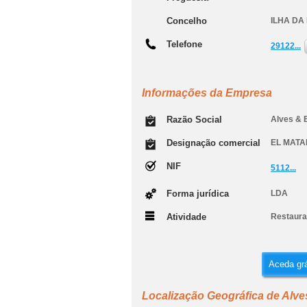
Concelho
ILHA DA
Telefone
29122...
Informações da Empresa
Razão Social
Alves & 
Designação comercial
EL MAT
NIF
5112...
Forma jurídica
LDA
Atividade
Restaura
Aceda grá
Localização Geográfica de Alve