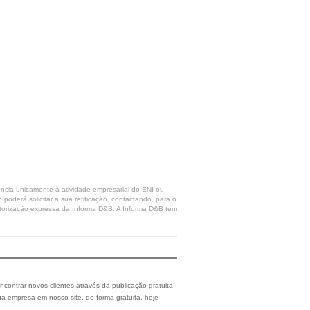
rência unicamente à atividade empresarial do ENI ou
poderá solicitar a sua retificação, contactando, para o
 autorização expressa da Informa D&B. A Informa D&B tem
ncontrar novos clientes através da publicação gratuita
a empresa em nosso site, de forma gratuita, hoje