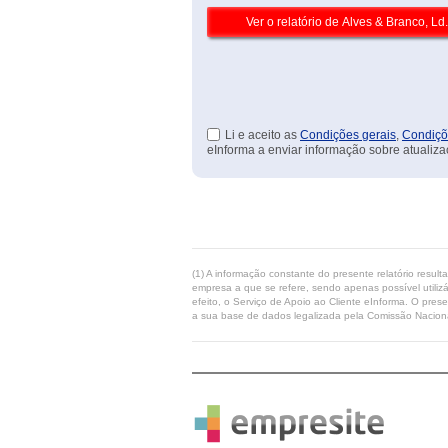
Li e aceito as
Condições gerais
,
Condiçõ
eInforma a enviar informação sobre atualiza
(1) A informação constante do presente relatório resul
empresa a que se refere, sendo apenas possível utilizá
efeito, o Serviço de Apoio ao Cliente eInforma. O pres
a sua base de dados legalizada pela Comissão Naciona