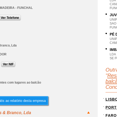
LDA
CANI
 MADEIRA - FUNCHAL
FUN
JUV
Ver Telefone
UNI
SAO
FUN
PÉ 
UNI
CAM
Branco, Lda
IMB
ADOR
LDA
SE 
Ver NIF
Outr
"
Res
balc
ntes com lugares ao balcão
Conc
LISB
tis ao relatório desta empresa
PORT
s & Branco, Lda
FARO