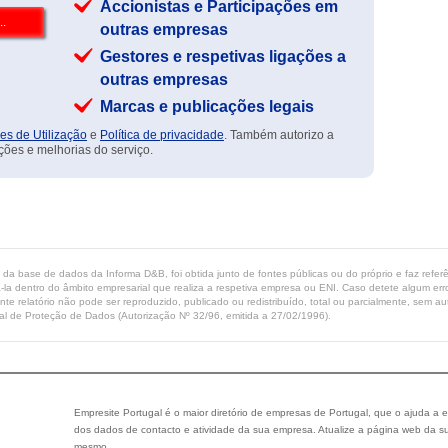
Accionistas e Participações em
outras empresas
Gestores e respetivas ligações a
outras empresas
Marcas e publicações legais
es de Utilização
e
Política de privacidade
. Também autorizo a
ções e melhorias do serviço.
ta da base de dados da Informa D&B, foi obtida junto de fontes públicas ou do próprio e faz refe
-la dentro do âmbito empresarial que realiza a respetiva empresa ou ENI. Caso detete algum erro 
ente relatório não pode ser reproduzido, publicado ou redistribuído, total ou parcialmente, sem
l de Proteção de Dados (Autorização Nº 32/96, emitida a 27/02/1996).
Empresite Portugal é o maior diretório de empresas de Portugal, que o ajuda a e
dos dados de contacto e atividade da sua empresa. Atualize a página web da su
mesmo.