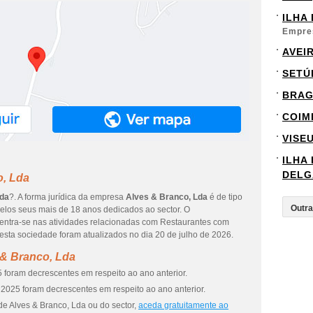
ILHA
Empre
AVEI
SETÚ
BRA
COIM
VISE
ILHA
DELG
o, Lda
Lda
?. A forma jurídica da empresa
Alves & Branco, Lda
é de tipo
elos seus mais de 18 anos dedicados ao sector. O
centra-se nas atividades relacionadas com Restaurantes com
esta sociedade foram atualizados no dia 20 de julho de 2026.
 & Branco, Lda
 foram decrescentes em respeito ao ano anterior.
2025 foram decrescentes em respeito ao ano anterior.
de Alves & Branco, Lda ou do sector,
aceda gratuitamente ao