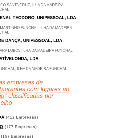
CO SANTA CRUZ, ILHA DA MADEIRA
CHAL
ENAL TEODORO, UNIPESSOAL, LDA
P
 MARTINHO FUNCHAL, ILHA DA MADEIRA
CHAL
DE DANÇA, UNIPESSOAL, LDA
P
ARA LOBOS, ILHA DA MADEIRA FUNCHAL
ATÍVELONDA, LDA
FUNCHAL, ILHA DA MADEIRA FUNCHAL
as empresas de
taurantes com lugares ao
ão
" classificadas por
elho
OA
(412 Empresas)
O
(177 Empresas)
(157 Empresas)