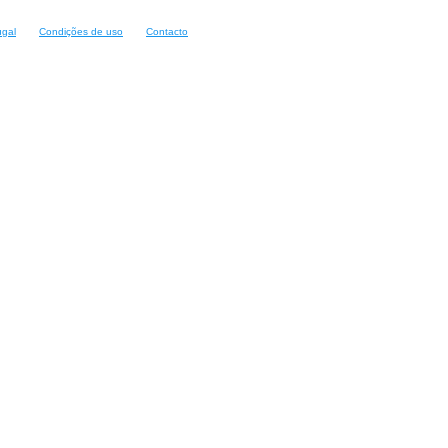
ugal
Condições de uso
Contacto