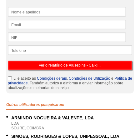
Nome e apelidos
Email
NIF
Telefone
Li e aceito as
Condições gerais
,
Condições de Utilização
e
Política de
privacidade
. Também autorizo a eInforma a enviar informação sobre
atualizações e melhorias do serviço.
Outros utilizadores pesquisaram
ARMINDO NOGUEIRA & VALENTE, LDA
LDA
SOURE, COIMBRA
SIMÕES, RODRIGUES & LOPES, UNIPESSOAL, LDA