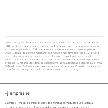
(1) A informação constante do presente relatório resulta da base de dados da Informa
D&B, foi obtida junto de fontes públicas ou do próprio e faz referência unicamente à
atividade empresarial do ENI ou empresa a que se refere, sendo apenas possível
utilizá-la dentro do âmbito empresarial que realiza a respetiva empresa ou ENI. Caso
detete algum erro poderá solicitar a sua retificação, contactando, para o efeito, o
Serviço de Apoio ao Cliente eInforma. O presente relatório não pode ser reproduzido,
publicado ou redistribuído, total ou parcialmente, sem autorização expressa da Informa
D&B. A Informa D&B tem a sua base de dados legalizada pela Comissão Nacional de
Proteção de Dados (Autorização Nº 32/96, emitida a 27/02/1996).
Empresite Portugal é o maior diretório de empresas de Portugal, que o ajuda a
encontrar novos clientes através da publicação gratuita dos dados de contacto e