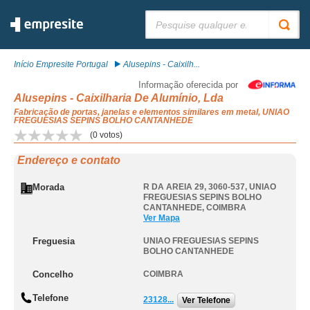
Pesquisar:
Início Empresite Portugal
Alusepins - Caixilh...
Informação oferecida por
Alusepins - Caixilharia De Alumínio, Lda
Fabricação de portas, janelas e elementos similares em metal, UNIAO
FREGUESIAS SEPINS BOLHO CANTANHEDE
(
0
votos)
Endereço e contato
Morada
R DA AREIA 29, 3060-537
,
UNIAO
FREGUESIAS SEPINS BOLHO
CANTANHEDE
,
COIMBRA
Ver Mapa
Freguesia
UNIAO FREGUESIAS SEPINS
BOLHO CANTANHEDE
Concelho
COIMBRA
Telefone
23128...
Ver Telefone