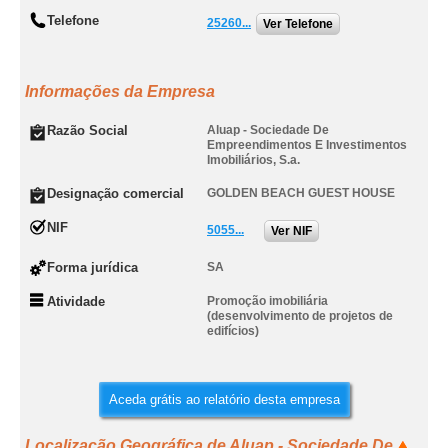
Telefone
25260...
Ver Telefone
Informações da Empresa
Razão Social
Aluap - Sociedade De
Empreendimentos E Investimentos
Imobiliários, S.a.
Designação comercial
GOLDEN BEACH GUEST HOUSE
NIF
5055...
Ver NIF
Forma jurídica
SA
Atividade
Promoção imobiliária
(desenvolvimento de projetos de
edifícios)
Aceda grátis ao relatório desta empresa
Localização Geográfica de Aluap - Sociedade De