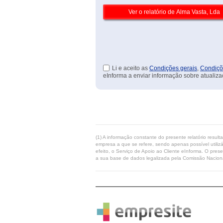
Li e aceito as
Condições gerais
,
Condiçõ
eInforma a enviar informação sobre atualiza
(1) A informação constante do presente relatório resul
empresa a que se refere, sendo apenas possível utilizá
efeito, o Serviço de Apoio ao Cliente eInforma. O pres
a sua base de dados legalizada pela Comissão Naciona