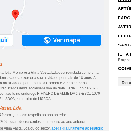
SETÚ
FARO
AVEI
LEIRI
SANT
ILHA
Empre
a
COIM
ta, Lda
. A empresa
Alma Vasta, Lda
está registada como uma
em estado a exercer a sua atividade por mais de 18 anos. A
to da atividade pertencente a Compra e venda de bens
s registados desta sociedade são da data 18 de julho de 2026.
Pode fazê-lo no endereço R FIALHO DE ALMEIDA 1 3ºESQ., 1070-
LISBOA, no distrito de LISBOA.
Vasta, Lda
foram iguais em respeito ao ano anterior.
2025 foram decrescentes em respeito ao ano anterior.
de Alma Vasta, Lda ou do sector,
aceda gratuitamente ao relatório