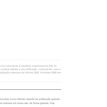
rência unicamente à atividade empresarial do ENI ou
poderá solicitar a sua retificação, contactando, para o
 autorização expressa da Informa D&B. A Informa D&B tem
ncontrar novos clientes através da publicação gratuita
a empresa em nosso site, de forma gratuita, hoje