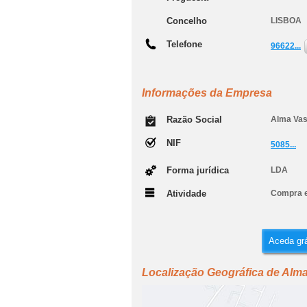
Concelho
LISBOA
Telefone
96622...
Informações da Empresa
Razão Social
Alma Vas
NIF
5085...
Forma jurídica
LDA
Atividade
Compra e
Aceda grá
Localização Geográfica de Alma