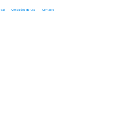
ugal
Condições de uso
Contacto