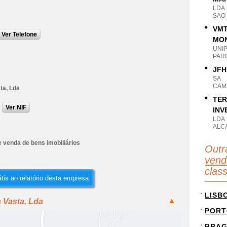
LDA
SAO 
VMT
Ver Telefone
MON
UNI
PAR
JFH
SA
CAM
ta, Lda
TER
Ver NIF
INV
LDA
ALC
 venda de bens imobiliários
Outr
vend
clas
tis ao relatório desta empresa
LISB
 Vasta, Lda
PORT
BRA