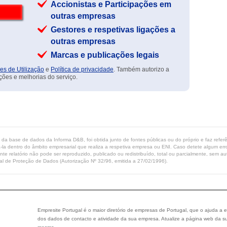
Accionistas e Participações em
outras empresas
Gestores e respetivas ligações a
outras empresas
Marcas e publicações legais
es de Utilização
e
Política de privacidade
. Também autorizo a
ções e melhorias do serviço.
ta da base de dados da Informa D&B, foi obtida junto de fontes públicas ou do próprio e faz refe
-la dentro do âmbito empresarial que realiza a respetiva empresa ou ENI. Caso detete algum erro 
ente relatório não pode ser reproduzido, publicado ou redistribuído, total ou parcialmente, sem
l de Proteção de Dados (Autorização Nº 32/96, emitida a 27/02/1996).
Empresite Portugal é o maior diretório de empresas de Portugal, que o ajuda a e
dos dados de contacto e atividade da sua empresa. Atualize a página web da su