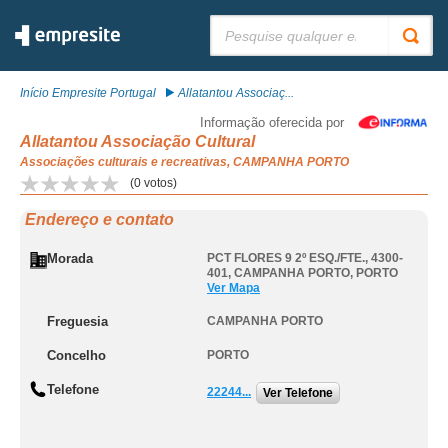
Pesquisar:
Início Empresite Portugal
Allatantou Associaç...
Informação oferecida por
Allatantou Associação Cultural
Associações culturais e recreativas, CAMPANHA PORTO
(
0
votos)
Endereço e contato
Morada
PCT FLORES 9 2º ESQ./FTE., 4300-
401
,
CAMPANHA PORTO
,
PORTO
Ver Mapa
Freguesia
CAMPANHA PORTO
Concelho
PORTO
Telefone
22244...
Ver Telefone