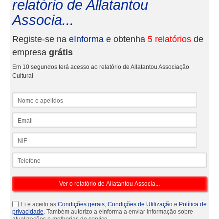
relatório de Allatantou
Associa...
Registe-se na
eInforma
e obtenha
5 relatórios
de
empresa
grátis
Em 10 segundos terá acesso ao relatório de Allatantou Associação
Cultural
Nome e apelidos
Email
NIF
Telefone
Li e aceito as
Condições gerais
,
Condições de Utilização
e
Política de
privacidade
. Também autorizo a eInforma a enviar informação sobre