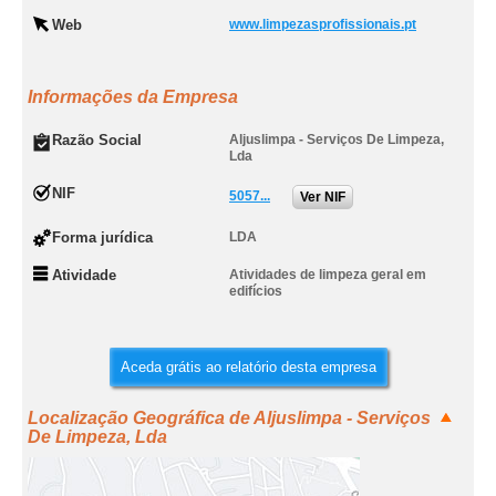
Web
www.limpezasprofissionais.pt
Informações da Empresa
Razão Social
Aljuslimpa - Serviços De Limpeza,
Lda
NIF
5057...
Ver NIF
Forma jurídica
LDA
Atividade
Atividades de limpeza geral em
edifícios
Aceda grátis ao relatório desta empresa
Localização Geográfica de Aljuslimpa - Serviços
De Limpeza, Lda