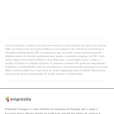
(1) A informação constante do presente relatório resulta da base de dados da Informa
D&B, foi obtida junto de fontes públicas ou do próprio e faz referência unicamente à
atividade empresarial do ENI ou empresa a que se refere, sendo apenas possível
utilizá-la dentro do âmbito empresarial que realiza a respetiva empresa ou ENI. Caso
detete algum erro poderá solicitar a sua retificação, contactando, para o efeito, o
Serviço de Apoio ao Cliente eInforma. O presente relatório não pode ser reproduzido,
publicado ou redistribuído, total ou parcialmente, sem autorização expressa da Informa
D&B. A Informa D&B tem a sua base de dados legalizada pela Comissão Nacional de
Proteção de Dados (Autorização Nº 32/96, emitida a 27/02/1996).
Empresite Portugal é o maior diretório de empresas de Portugal, que o ajuda a
encontrar novos clientes através da publicação gratuita dos dados de contacto e