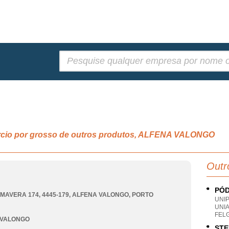
Pesquisar:
rcio por grosso de outros produtos, ALFENA VALONGO
Outr
PÓD
IMAVERA 174, 4445-179
,
ALFENA VALONGO
,
PORTO
UNI
UNI
FEL
 VALONGO
STE