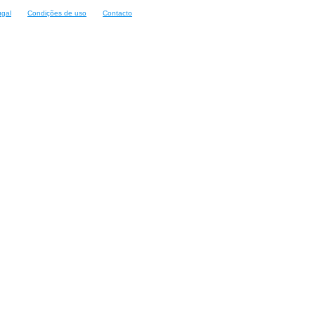
ugal
Condições de uso
Contacto