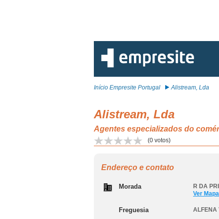
Início Empresite Portugal
Alistream, Lda
Alistream, Lda
Agentes especializados do comé
(
0
votos)
Endereço e contato
Morada
R DA PR
Ver Mapa
Freguesia
ALFENA