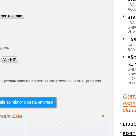
LDA
AGU
Ver Telefone
STA
LDA
UNI
VIL
LAB
SA
m, Lda
RAM
SÃO
Ver NIF
REP
UNI
UNI
ILDE
especializados do comércio por grosso de outros produtos
POR
Outr
tis ao relatório desta empresa
espe
clas
tream, Lda
LISB
PORT