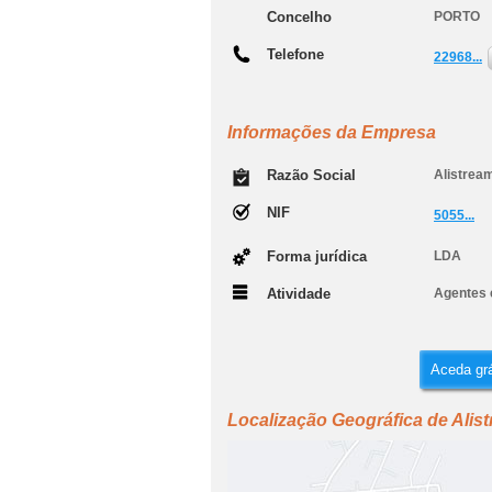
Concelho
PORTO
Telefone
22968...
Informações da Empresa
Razão Social
Alistrea
NIF
5055...
Forma jurídica
LDA
Atividade
Agentes 
Aceda grá
Localização Geográfica de Alis