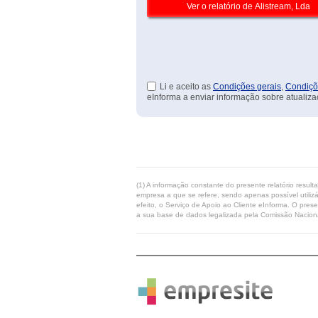
Li e aceito as
Condições gerais
,
Condiçõ
eInforma a enviar informação sobre atualiza
(1) A informação constante do presente relatório resul
empresa a que se refere, sendo apenas possível utilizá
efeito, o Serviço de Apoio ao Cliente eInforma. O pres
a sua base de dados legalizada pela Comissão Naciona