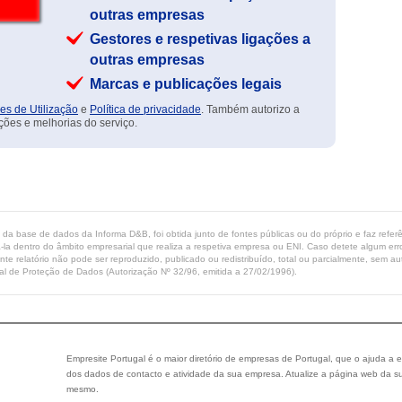
outras empresas
Gestores e respetivas ligações a
outras empresas
Marcas e publicações legais
es de Utilização
e
Política de privacidade
. Também autorizo a
ções e melhorias do serviço.
ta da base de dados da Informa D&B, foi obtida junto de fontes públicas ou do próprio e faz refe
-la dentro do âmbito empresarial que realiza a respetiva empresa ou ENI. Caso detete algum erro 
ente relatório não pode ser reproduzido, publicado ou redistribuído, total ou parcialmente, sem
l de Proteção de Dados (Autorização Nº 32/96, emitida a 27/02/1996).
Empresite Portugal é o maior diretório de empresas de Portugal, que o ajuda a e
dos dados de contacto e atividade da sua empresa. Atualize a página web da su
mesmo.