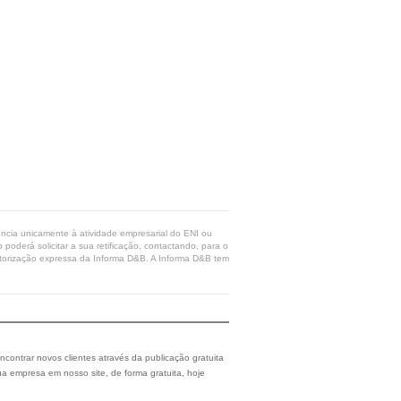
rência unicamente à atividade empresarial do ENI ou
poderá solicitar a sua retificação, contactando, para o
 autorização expressa da Informa D&B. A Informa D&B tem
ncontrar novos clientes através da publicação gratuita
a empresa em nosso site, de forma gratuita, hoje