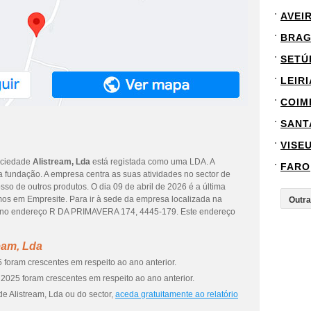
AVEI
BRA
SETÚ
LEIRI
COIM
SANT
VISE
sociedade
Alistream, Lda
está registada como uma LDA. A
FARO
 fundação. A empresa centra as suas atividades no sector de
so de outros produtos. O dia 09 de abril de 2026 é a última
os em Empresite. Para ir à sede da empresa localizada na
no endereço R DA PRIMAVERA 174, 4445-179. Este endereço
eam, Lda
 foram crescentes em respeito ao ano anterior.
2025 foram crescentes em respeito ao ano anterior.
e Alistream, Lda ou do sector,
aceda gratuitamente ao relatório