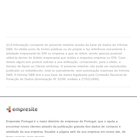
(1) A informação constante do presente relatório resulta da base de dados da Informa
D&B, foi obtida junto de fontes públicas ou do próprio e faz referência unicamente à
atividade empresarial do ENI ou empresa a que se refere, sendo apenas possível
utilizá-la dentro do âmbito empresarial que realiza a respetiva empresa ou ENI. Caso
detete algum erro poderá solicitar a sua retificação, contactando, para o efeito, o
Serviço de Apoio ao Cliente eInforma. O presente relatório não pode ser reproduzido,
publicado ou redistribuído, total ou parcialmente, sem autorização expressa da Informa
D&B. A Informa D&B tem a sua base de dados legalizada pela Comissão Nacional de
Proteção de Dados (Autorização Nº 32/96, emitida a 27/02/1996).
Empresite Portugal é o maior diretório de empresas de Portugal, que o ajuda a
encontrar novos clientes através da publicação gratuita dos dados de contacto e
atividade da sua empresa. Atualize a página web da sua empresa em nosso site, de
forma gratuita, hoje mesmo.