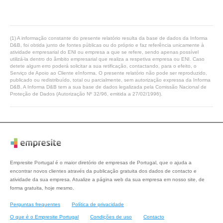
(1) A informação constante do presente relatório resulta da base de dados da Informa
D&B, foi obtida junto de fontes públicas ou do próprio e faz referência unicamente à
atividade empresarial do ENI ou empresa a que se refere, sendo apenas possível
utilizá-la dentro do âmbito empresarial que realiza a respetiva empresa ou ENI. Caso
detete algum erro poderá solicitar a sua retificação, contactando, para o efeito, o
Serviço de Apoio ao Cliente eInforma. O presente relatório não pode ser reproduzido,
publicado ou redistribuído, total ou parcialmente, sem autorização expressa da Informa
D&B. A Informa D&B tem a sua base de dados legalizada pela Comissão Nacional de
Proteção de Dados (Autorização Nº 32/96, emitida a 27/02/1996).
Empresite Portugal é o maior diretório de empresas de Portugal, que o ajuda a
encontrar novos clientes através da publicação gratuita dos dados de contacto e
atividade da sua empresa. Atualize a página web da sua empresa em nosso site, de
forma gratuita, hoje mesmo.
Perguntas frequentes
Política de privacidade
O que é o Empresite Portugal
Condições de uso
Contacto