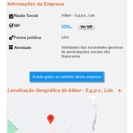
Informações da Empresa
Razão Social
Aliber - S.g.p.s., Lda
NIF
5050...
Ver NIF
Forma jurídica
LDA
Atividade
Atividades das sociedades gestoras
de participações sociais não
financeiras
Aceda grátis ao relatório desta empresa
Localização Geográfica de Aliber - S.g.p.s., Lda