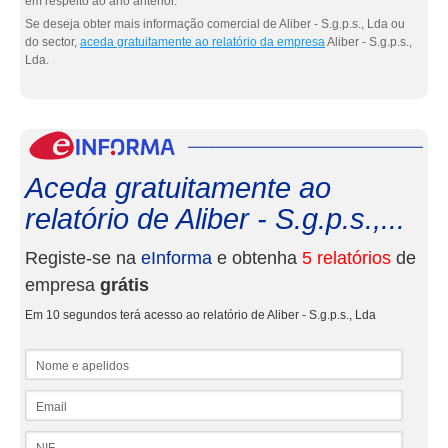
em respeito ao ano anterior.
Se deseja obter mais informação comercial de Aliber - S.g.p.s., Lda ou
do sector,
aceda gratuitamente ao relatório da empresa
Aliber - S.g.p.s.,
Lda.
eInf
Aceda gratuitamente ao
relatório de Aliber - S.g.p.s.,...
Registe-se na
eInforma
e obtenha
5 relatórios
de
empresa
grátis
Em 10 segundos terá acesso ao relatório de Aliber - S.g.p.s., Lda
Nome e apelidos
Email
NIF