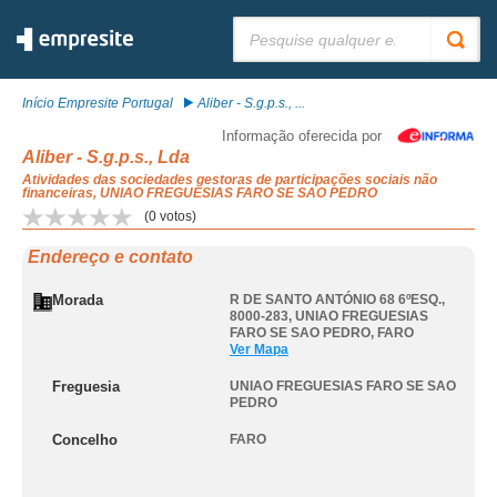
Pesquisar:
Início Empresite Portugal
Aliber - S.g.p.s., ...
Informação oferecida por
Aliber - S.g.p.s., Lda
Atividades das sociedades gestoras de participações sociais não
financeiras, UNIAO FREGUESIAS FARO SE SAO PEDRO
(
0
votos)
Endereço e contato
Morada
R DE SANTO ANTÓNIO 68 6ºESQ.,
8000-283
,
UNIAO FREGUESIAS
FARO SE SAO PEDRO
,
FARO
Ver Mapa
Freguesia
UNIAO FREGUESIAS FARO SE SAO
PEDRO
Concelho
FARO