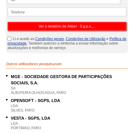
Telefone
Li e aceito as
Condições gerais
,
Condições de Utilização
e
Política de
privacidade
. Também autorizo a eInforma a enviar informação sobre
atualizações e melhorias do serviço.
Outros utilizadores pesquisaram
MGE - SOCIEDADE GESTORA DE PARTICIPAÇÕES
SOCIAIS, S.A.
SA
ALBUFEIRA OLHOS AGUA, FARO
OPENSOFT - SGPS, LDA
LDA
SILVES, FARO
VESTA - SGPS, LDA
LDA
PORTIMAO, FARO