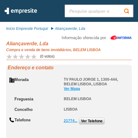
Pesquisar:
Início Empresite Portugal
Aliançaverde, Lda
Informação oferecida por
Aliançaverde, Lda
Compra e venda de bens imobiliários, BELEM LISBOA
(
0
votos)
Endereço e contato
Morada
TV PAULO JORGE 1, 1300-444
,
BELEM LISBOA
,
LISBOA
Ver Mapa
Freguesia
BELEM LISBOA
Concelho
LISBOA
Telefone
21774...
Ver Telefone