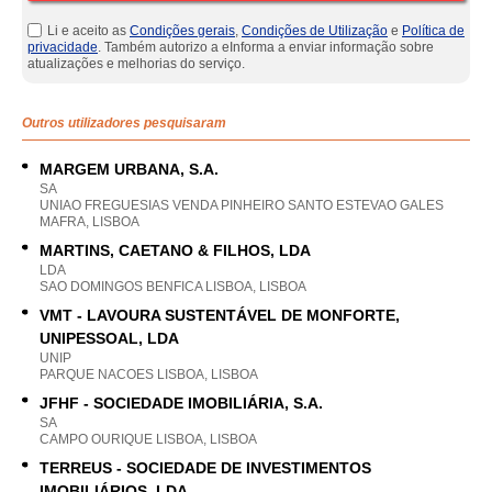
Li e aceito as
Condições gerais
,
Condições de Utilização
e
Política de
privacidade
. Também autorizo a eInforma a enviar informação sobre
atualizações e melhorias do serviço.
Outros utilizadores pesquisaram
MARGEM URBANA, S.A.
SA
UNIAO FREGUESIAS VENDA PINHEIRO SANTO ESTEVAO GALES
MAFRA, LISBOA
MARTINS, CAETANO & FILHOS, LDA
LDA
SAO DOMINGOS BENFICA LISBOA, LISBOA
VMT - LAVOURA SUSTENTÁVEL DE MONFORTE,
UNIPESSOAL, LDA
UNIP
PARQUE NACOES LISBOA, LISBOA
JFHF - SOCIEDADE IMOBILIÁRIA, S.A.
SA
CAMPO OURIQUE LISBOA, LISBOA
TERREUS - SOCIEDADE DE INVESTIMENTOS
IMOBILIÁRIOS, LDA