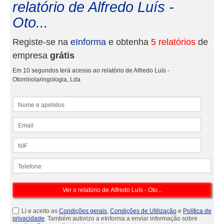
relatório de Alfredo Luís -
Oto...
Registe-se na
eInforma
e obtenha
5 relatórios
de
empresa
grátis
Em 10 segundos terá acesso ao relatório de Alfredo Luís -
Otorrinolaringologia, Lda
Nome e apelidos
Email
NIF
Telefone
Li e aceito as
Condições gerais
,
Condições de Utilização
e
Política de
privacidade
. Também autorizo a eInforma a enviar informação sobre