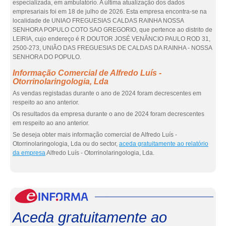
especializada, em ambulatório. A última atualização dos dados
empresariais foi em 18 de julho de 2026. Esta empresa encontra-se na
localidade de UNIAO FREGUESIAS CALDAS RAINHA NOSSA
SENHORA POPULO COTO SAO GREGORIO, que pertence ao distrito de
LEIRIA, cujo endereço é R DOUTOR JOSÉ VENÂNCIO PAULO ROD 31,
2500-273, UNIÃO DAS FREGUESIAS DE CALDAS DA RAINHA - NOSSA
SENHORA DO POPULO.
Informação Comercial de Alfredo Luís -
Otorrinolaringologia, Lda
As vendas registadas durante o ano de 2024 foram decrescentes em
respeito ao ano anterior.
Os resultados da empresa durante o ano de 2024 foram decrescentes
em respeito ao ano anterior.
Se deseja obter mais informação comercial de Alfredo Luís -
Otorrinolaringologia, Lda ou do sector,
aceda gratuitamente ao relatório
da empresa
Alfredo Luís - Otorrinolaringologia, Lda.
eInf
Aceda gratuitamente ao