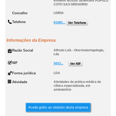
RAINHA NOSSA SENHORA POPULO
COTO SAO GREGORIO
Concelho
LEIRIA
Telefone
91985...
Ver Telefone
Informações da Empresa
Razão Social
Alfredo Luís - Otorrinolaringologia,
Lda
NIF
5053...
Ver NIF
Forma jurídica
LDA
Atividade
Atividades de prática médica de
clínica especializada, em
ambulatório
Aceda grátis ao relatório desta empresa