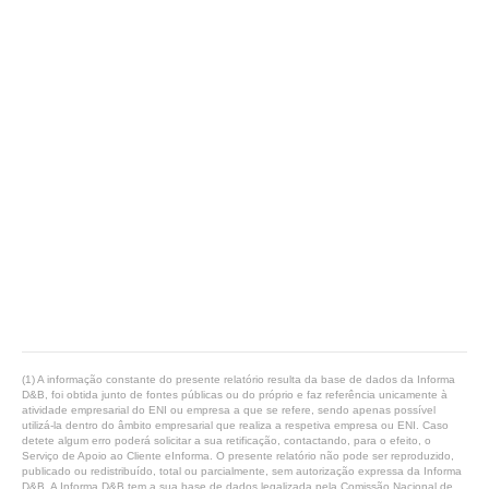
(1) A informação constante do presente relatório resulta da base de dados da Informa
D&B, foi obtida junto de fontes públicas ou do próprio e faz referência unicamente à
atividade empresarial do ENI ou empresa a que se refere, sendo apenas possível
utilizá-la dentro do âmbito empresarial que realiza a respetiva empresa ou ENI. Caso
detete algum erro poderá solicitar a sua retificação, contactando, para o efeito, o
Serviço de Apoio ao Cliente eInforma. O presente relatório não pode ser reproduzido,
publicado ou redistribuído, total ou parcialmente, sem autorização expressa da Informa
D&B. A Informa D&B tem a sua base de dados legalizada pela Comissão Nacional de