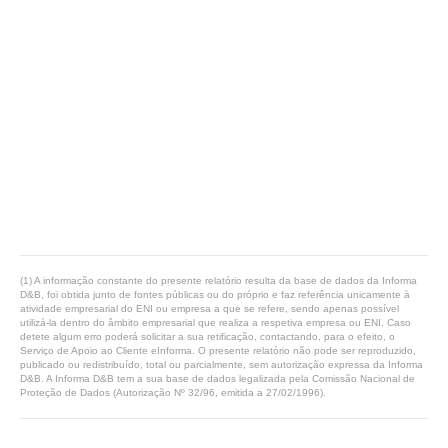
(1) A informação constante do presente relatório resulta da base de dados da Informa
D&B, foi obtida junto de fontes públicas ou do próprio e faz referência unicamente à
atividade empresarial do ENI ou empresa a que se refere, sendo apenas possível
utilizá-la dentro do âmbito empresarial que realiza a respetiva empresa ou ENI. Caso
detete algum erro poderá solicitar a sua retificação, contactando, para o efeito, o
Serviço de Apoio ao Cliente eInforma. O presente relatório não pode ser reproduzido,
publicado ou redistribuído, total ou parcialmente, sem autorização expressa da Informa
D&B. A Informa D&B tem a sua base de dados legalizada pela Comissão Nacional de
Proteção de Dados (Autorização Nº 32/96, emitida a 27/02/1996).