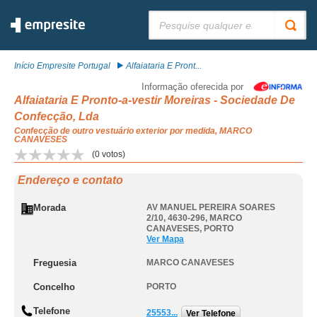
Pesquisar:
Início Empresite Portugal
Alfaiataria E Pront...
Informação oferecida por
Alfaiataria E Pronto-a-vestir Moreiras - Sociedade De
Confecção, Lda
Confecção de outro vestuário exterior por medida, MARCO
CANAVESES
(
0
votos)
Endereço e contato
Morada
AV MANUEL PEREIRA SOARES
2/10, 4630-296
,
MARCO
CANAVESES
,
PORTO
Ver Mapa
Freguesia
MARCO CANAVESES
Concelho
PORTO
Telefone
25553...
Ver Telefone