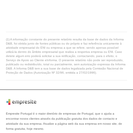
(1) A informação constante do presente relatório resulta da base de dados da Informa
D&B, foi obtida junto de fontes públicas ou do próprio e faz referência unicamente à
atividade empresarial do ENI ou empresa a que se refere, sendo apenas possível
utilizá-la dentro do âmbito empresarial que realiza a respetiva empresa ou ENI. Caso
detete algum erro poderá solicitar a sua retificação, contactando, para o efeito, o
Serviço de Apoio ao Cliente eInforma. O presente relatório não pode ser reproduzido,
publicado ou redistribuído, total ou parcialmente, sem autorização expressa da Informa
D&B. A Informa D&B tem a sua base de dados legalizada pela Comissão Nacional de
Proteção de Dados (Autorização Nº 32/96, emitida a 27/02/1996).
Empresite Portugal é o maior diretório de empresas de Portugal, que o ajuda a
encontrar novos clientes através da publicação gratuita dos dados de contacto e
atividade da sua empresa. Atualize a página web da sua empresa em nosso site, de
forma gratuita, hoje mesmo.