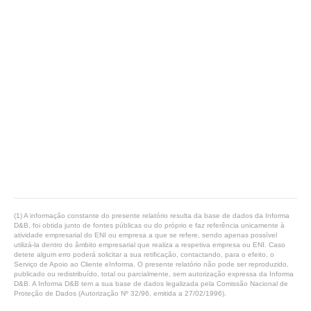
(1) A informação constante do presente relatório resulta da base de dados da Informa
D&B, foi obtida junto de fontes públicas ou do próprio e faz referência unicamente à
atividade empresarial do ENI ou empresa a que se refere, sendo apenas possível
utilizá-la dentro do âmbito empresarial que realiza a respetiva empresa ou ENI. Caso
detete algum erro poderá solicitar a sua retificação, contactando, para o efeito, o
Serviço de Apoio ao Cliente eInforma. O presente relatório não pode ser reproduzido,
publicado ou redistribuído, total ou parcialmente, sem autorização expressa da Informa
D&B. A Informa D&B tem a sua base de dados legalizada pela Comissão Nacional de
Proteção de Dados (Autorização Nº 32/96, emitida a 27/02/1996).