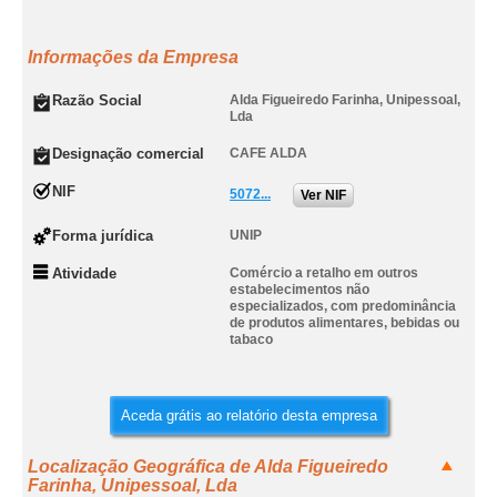
Informações da Empresa
Razão Social
Alda Figueiredo Farinha, Unipessoal,
Lda
Designação comercial
CAFE ALDA
NIF
5072...
Ver NIF
Forma jurídica
UNIP
Atividade
Comércio a retalho em outros
estabelecimentos não
especializados, com predominância
de produtos alimentares, bebidas ou
tabaco
Aceda grátis ao relatório desta empresa
Localização Geográfica de Alda Figueiredo
Farinha, Unipessoal, Lda