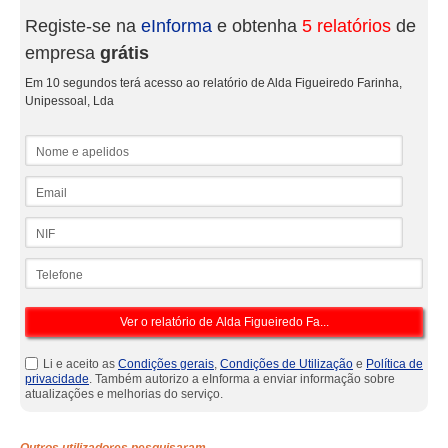
Registe-se na
eInforma
e obtenha
5 relatórios
de
empresa
grátis
Em 10 segundos terá acesso ao relatório de Alda Figueiredo Farinha,
Unipessoal, Lda
Nome e apelidos
Email
NIF
Telefone
Li e aceito as
Condições gerais
,
Condições de Utilização
e
Política de
privacidade
. Também autorizo a eInforma a enviar informação sobre
atualizações e melhorias do serviço.