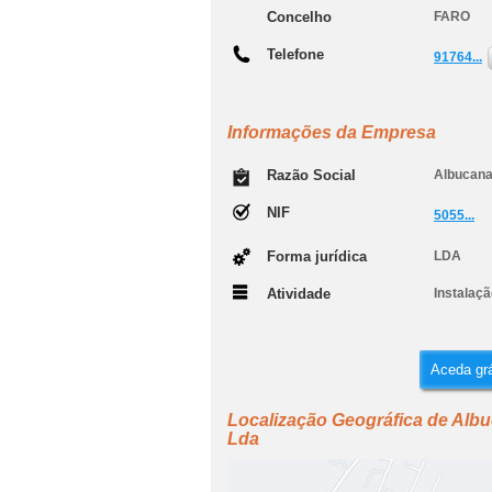
Concelho
FARO
Telefone
91764...
Informações da Empresa
Razão Social
Albucana
NIF
5055...
Forma jurídica
LDA
Atividade
Instalaç
Aceda grá
Localização Geográfica de Albu
Lda