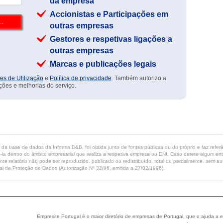
da empresa
Accionistas e Participações em
outras empresas
Gestores e respetivas ligações a
outras empresas
Marcas e publicações legais
es de Utilização
e
Política de privacidade
. Também autorizo a
ções e melhorias do serviço.
ta da base de dados da Informa D&B, foi obtida junto de fontes públicas ou do próprio e faz refe
-la dentro do âmbito empresarial que realiza a respetiva empresa ou ENI. Caso detete algum erro 
ente relatório não pode ser reproduzido, publicado ou redistribuído, total ou parcialmente, sem
l de Proteção de Dados (Autorização Nº 32/96, emitida a 27/02/1996).
Empresite Portugal é o maior diretório de empresas de Portugal, que o ajuda a e