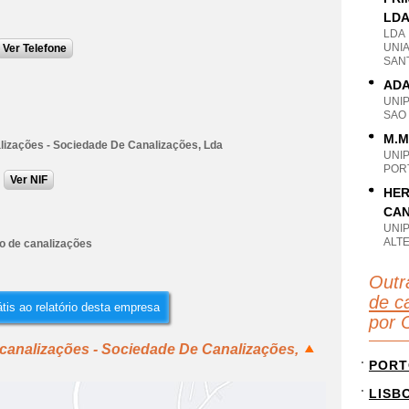
LD
LDA
UNIA
Ver Telefone
SAN
ADA
UNI
SAO
M.M
lizações - Sociedade De Canalizações, Lda
UNI
POR
Ver NIF
HER
CAN
UNI
ALTE
ão de canalizações
Outr
de c
tis ao relatório desta empresa
por 
canalizações - Sociedade De Canalizações,
PORT
LISB