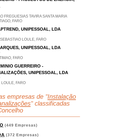
A
O FREGUESIAS TAVIRA SANTA MARIA
TIAGO, FARO
PTREND, UNIPESSOAL, LDA
P
 SEBASTIAO LOULE, FARO
ARQUES, UNIPESSOAL, LDA
P
TIMAO, FARO
MINIO GUERREIRO -
ALIZAÇÕES, UNIPESSOAL, LDA
P
 LOULE, FARO
as empresas de "
Instalação
analizações
" classificadas
Concelho
O
(449 Empresas)
OA
(372 Empresas)