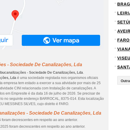
BRA
LEIRI
SETÚ
AVEI
FARO
VIAN
VISE
ões - Sociedade De Canalizações, Lda
SANT
lbucanalizações - Sociedade De Canalizações, Lda
.
ações, Lda
é uma sociedade registada nos organismos oficiais
ta empresa tem estado a exercer a sua atividade por mais de 25
tividade CINI relacionada com Instalação de canalizações. A
dos em Empresite é da data 16 de julho de 2026. Se precisar de
azê-lo no seguinte endereço BARROCAL, 8375-014. Esta localização
 MESSINES SILVES, cujo distrito é FARO.
analizações - Sociedade De Canalizações, Lda
 foram decrescentes em respeito ao ano anterior.
2025 foram decrescentes em respeito ao ano anterior.