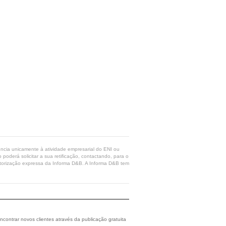
rência unicamente à atividade empresarial do ENI ou
poderá solicitar a sua retificação, contactando, para o
 autorização expressa da Informa D&B. A Informa D&B tem
ncontrar novos clientes através da publicação gratuita