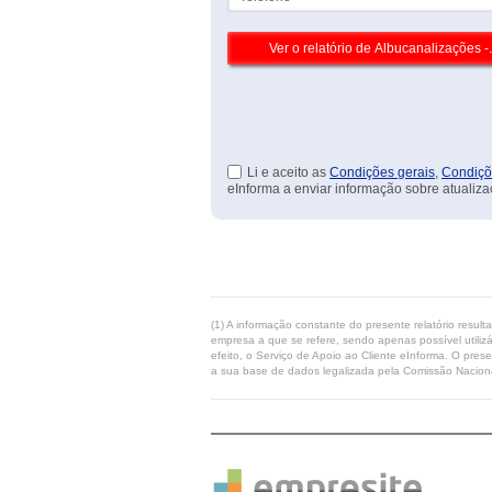
Li e aceito as
Condições gerais
,
Condiçõ
eInforma a enviar informação sobre atualiza
(1) A informação constante do presente relatório resul
empresa a que se refere, sendo apenas possível utilizá
efeito, o Serviço de Apoio ao Cliente eInforma. O pres
a sua base de dados legalizada pela Comissão Naciona