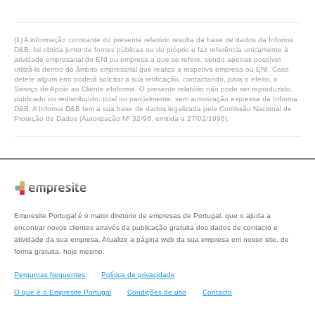
(1) A informação constante do presente relatório resulta da base de dados da Informa
D&B, foi obtida junto de fontes públicas ou do próprio e faz referência unicamente à
atividade empresarial do ENI ou empresa a que se refere, sendo apenas possível
utilizá-la dentro do âmbito empresarial que realiza a respetiva empresa ou ENI. Caso
detete algum erro poderá solicitar a sua retificação, contactando, para o efeito, o
Serviço de Apoio ao Cliente eInforma. O presente relatório não pode ser reproduzido,
publicado ou redistribuído, total ou parcialmente, sem autorização expressa da Informa
D&B. A Informa D&B tem a sua base de dados legalizada pela Comissão Nacional de
Proteção de Dados (Autorização Nº 32/96, emitida a 27/02/1996).
Empresite Portugal é o maior diretório de empresas de Portugal, que o ajuda a
encontrar novos clientes através da publicação gratuita dos dados de contacto e
atividade da sua empresa. Atualize a página web da sua empresa em nosso site, de
forma gratuita, hoje mesmo.
Perguntas frequentes
Política de privacidade
O que é o Empresite Portugal
Condições de uso
Contacto